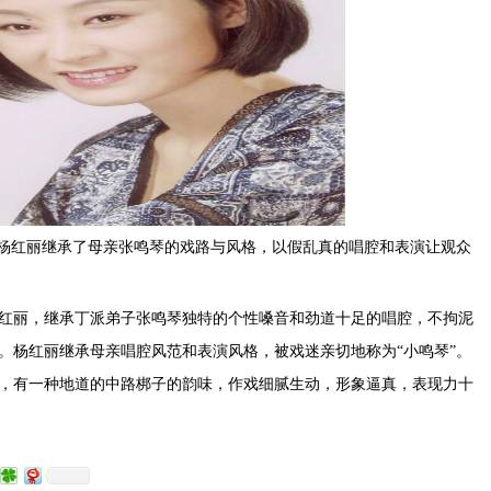
”杨红丽继承了母亲张鸣琴的戏路与风格，以假乱真的唱腔和表演让观众
红丽，继承丁派弟子张鸣琴独特的个性嗓音和劲道十足的唱腔，不拘泥
。杨红丽继承母亲唱腔风范和表演风格，被戏迷亲切地称为“小鸣琴”。
，有一种地道的中路梆子的韵味，作戏细腻生动，形象逼真，表现力十