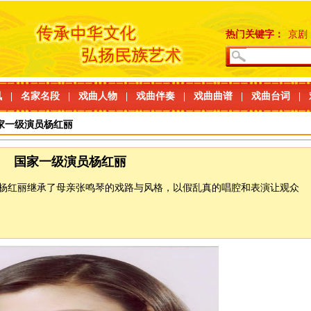
热门关键字：
京剧
讯
|
名家名段
|
戏曲人物
|
戏曲伴奏
|
戏曲曲谱
|
戏曲台词
|
家一级演员杨红丽
国家一级演员杨红丽
”杨红丽继承了母亲张鸣琴的戏路与风格，以假乱真的唱腔和表演让观众