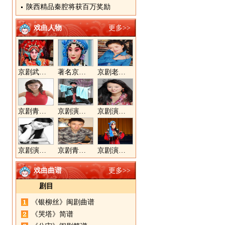
陕西精品秦腔将获百万奖励
戏曲人物
更多>>
京剧武旦演员李静文
著名京剧演员李海燕
京剧老生演员胡晓楠
京剧青衣演员周利
京剧演员郝帅
京剧演员王奕戈
京剧演员陈晓霞
京剧青年演员郝杰
京剧演员张美超
戏曲曲谱
更多>>
剧目
《银柳丝》闽剧曲谱
《哭塔》简谱