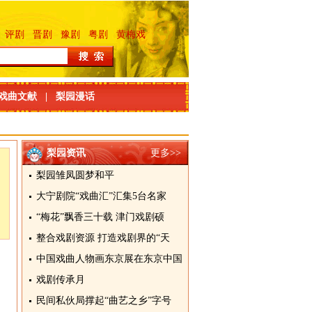
评剧
晋剧
豫剧
粤剧
黄梅戏
戏曲文献
|
梨园漫话
梨园资讯
更多>>
梨园雏凤圆梦和平
大宁剧院“戏曲汇”汇集5台名家
“梅花”飘香三十载 津门戏剧硕
整合戏剧资源 打造戏剧界的“天
中国戏曲人物画东京展在东京中国
戏剧传承月
民间私伙局撑起“曲艺之乡”字号