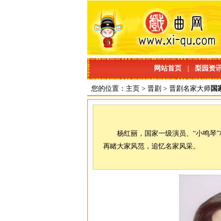
网站首页
|
梨园资
您的位置：
主页
>
晋剧
>
晋剧名家大师
国
杨红丽，国家一级演员、“小鸣琴
再睹大家风范，追忆名家风采。