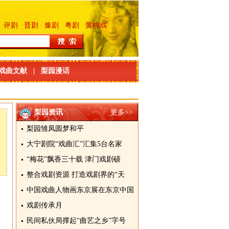
评剧
晋剧
豫剧
粤剧
黄梅戏
戏曲文献
|
梨园漫话
梨园资讯
更多>>
梨园雏凤圆梦和平
大宁剧院“戏曲汇”汇集5台名家
“梅花”飘香三十载 津门戏剧硕
整合戏剧资源 打造戏剧界的“天
中国戏曲人物画东京展在东京中国
戏剧传承月
民间私伙局撑起“曲艺之乡”字号