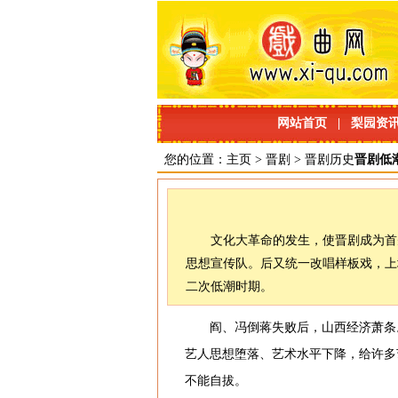
网站首页
|
梨园资
您的位置：
主页
>
晋剧
>
晋剧历史
晋剧低
文化大革命的发生，使晋剧成为首
思想宣传队。后又统一改唱样板戏，上
二次低潮时期。
阎、冯倒蒋失败后，山西经济萧条
艺人思想堕落、艺术水平下降，给许多
不能自拔。