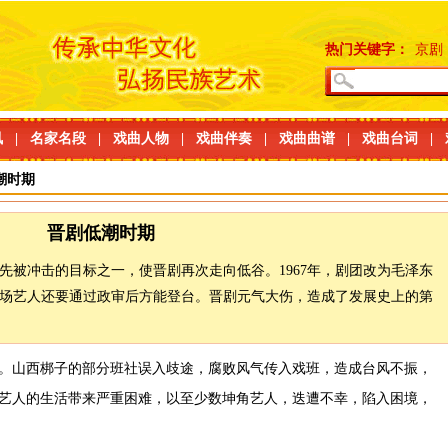
热门关键字：
京剧
讯
|
名家名段
|
戏曲人物
|
戏曲伴奏
|
戏曲曲谱
|
戏曲台词
|
潮时期
晋剧低潮时期
先被冲击的目标之一，使晋剧再次走向低谷。1967年，剧团改为毛泽东
场艺人还要通过政审后方能登台。晋剧元气大伤，造成了发展史上的第
。山西梆子的部分班社误入歧途，腐败风气传入戏班，造成台风不振，
艺人的生活带来严重困难，以至少数坤角艺人，迭遭不幸，陷入困境，