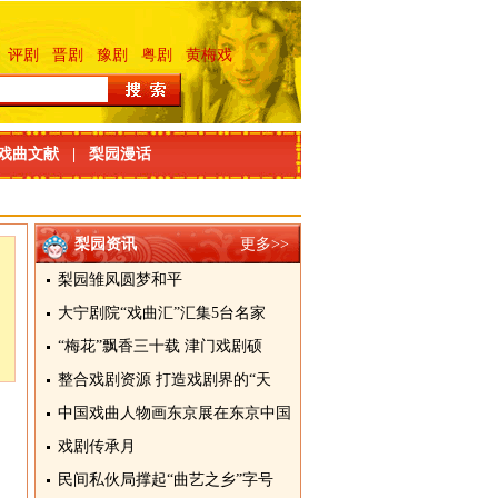
评剧
晋剧
豫剧
粤剧
黄梅戏
戏曲文献
|
梨园漫话
梨园资讯
更多>>
梨园雏凤圆梦和平
大宁剧院“戏曲汇”汇集5台名家
“梅花”飘香三十载 津门戏剧硕
整合戏剧资源 打造戏剧界的“天
中国戏曲人物画东京展在东京中国
戏剧传承月
民间私伙局撑起“曲艺之乡”字号