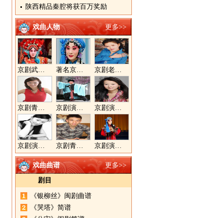
陕西精品秦腔将获百万奖励
戏曲人物
更多>>
京剧武旦演员李静文
著名京剧演员李海燕
京剧老生演员胡晓楠
京剧青衣演员周利
京剧演员郝帅
京剧演员王奕戈
京剧演员陈晓霞
京剧青年演员郝杰
京剧演员张美超
戏曲曲谱
更多>>
剧目
《银柳丝》闽剧曲谱
《哭塔》简谱