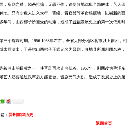
西，所到之处，烧杀抢掠，无恶不作，迫使各地戏班全部解体，艺人四
种地。只有少数人进入太行、晋绥、晋察冀等革命根据地，以崭新的面
0多年间，山西梆子所遭受的劫难，造成了
晋剧
发展史上的第一次低潮时
三个辉煌时期。1956-1958年左右，全省大部分地区县市以上剧团，相
城太原演出，于是把山西梆子正式定名为
晋剧
，各地县所属剧团名称，
先被冲击的目标之一，使晋剧再次走向低谷。1967年，剧团改为毛泽东
场艺人还要通过政审后方能登台。晋剧元气大伤，造成了发展史上的第
篇：
晋剧辉煌历史
返回首页