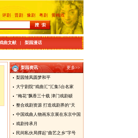
评剧
晋剧
豫剧
粤剧
黄梅戏
戏曲文献
|
梨园漫话
梨园资讯
更多>>
梨园雏凤圆梦和平
大宁剧院“戏曲汇”汇集5台名家
“梅花”飘香三十载 津门戏剧硕
整合戏剧资源 打造戏剧界的“天
中国戏曲人物画东京展在东京中国
戏剧传承月
民间私伙局撑起“曲艺之乡”字号