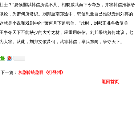
壮士？”夏侯婴以韩信所说不凡、相貌威武而下令释放，并将韩信推荐给
谈论，为萧何所赏识。刘邦至南郑途中，韩信思量自己难以受到刘邦的
这就是小说和戏剧中的“萧何月下追韩信。”此时，刘邦正准备收复关
王争夺天下不能缺少的大将之材，应重用韩信。刘邦采纳萧何建议，七
为大将。从此，刘邦文依萧何，武靠韩信，举兵东向，争夺天下。
下一篇：
京剧传统剧目《打登州》
返回首页