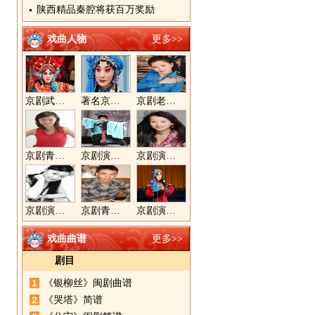
陕西精品秦腔将获百万奖励
戏曲人物
更多>>
京剧武旦演员李静文
著名京剧演员李海燕
京剧老生演员胡晓楠
京剧青衣演员周利
京剧演员郝帅
京剧演员王奕戈
京剧演员陈晓霞
京剧青年演员郝杰
京剧演员张美超
戏曲曲谱
更多>>
剧目
《银柳丝》闽剧曲谱
《哭塔》简谱