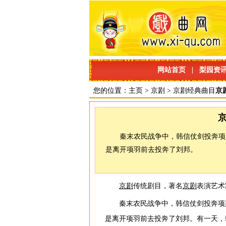
网站首页
|
梨园资
您的位置：
主页
>
京剧
>
京剧经典曲目
京
秦末农民战争中，韩信仗剑投奔项
是离开项羽前去投奔了刘邦。
京剧
传统剧目，著名
京剧
表演艺术
秦末农民战争中，韩信仗剑投奔项
是离开项羽前去投奔了刘邦。有一天，