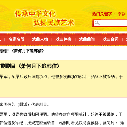
热门关键字：
京剧
讯
|
名家名段
|
戏曲人物
|
戏曲伴奏
|
戏曲曲谱
|
戏曲台词
|
剧剧目《萧何月下追韩信》
京剧剧目《萧何月下追韩信》
梁军，项梁兵败后归附项羽。他曾多次向项羽献计，始终不被采纳，于
家周信芳（麒派）代表剧目。
梁军，项梁兵败后归附项羽。他曾多次向项羽献计，始终不被采纳，于
韩信违反军纪，按规定应当斩首，临刑时看见汉将夏侯婴，就问到：“难