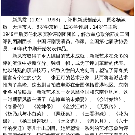
新凤霞（1927—1998），
评剧
新派创始人。原名杨淑
敏，天津市人。6岁学
京剧
，12岁学
评剧
，14岁任主演。
1949年后历任北京实验评剧团团长，解放军总政治部文工团
评剧团副团长，中国评剧院演员。作家。全国第七届政协委
员。60年代中期开始发表作品。
新凤霞取得了令人瞩目的艺术成就，新派艺术在众多的
评剧流派中标新立异、独树一帜，成为了评剧革新的代表。
她以纯熟的演唱技巧，细致入微的人物刻画，塑造了青春美
丽富有个性的少女——张五可的艺术形象，从而将新派艺术
推向了高峰。这出剧目拍成电影在全国包括香港地区、东南
亚各国放映后，新派艺术又一次风靡全国和东南亚地区。这
一时期新凤霞主演了《志愿军的未婚妻》、《会计姑娘》、
《春香传》、《乾坤带》、《金沙江畔》、《无双传》、
《杨乃武与小白菜》、《凤还巢》、《三看御妹》、《花为
媒》、《杨三姐告状》、《阮文追》、《调风月》、《六十
年的变迁》等几十出剧目。她所塑造一系列的艺术形象为评