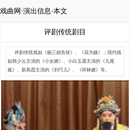
戏曲网·演出信息·本文
评剧传统剧目
评剧传统戏如《杨三姐告状》、《花为媒》；现代戏
如韩少云主演的《小女婿》、小白玉霜主演的《九尾
狐》、新凤霞主演的《刘巧儿》、《祥林嫂》等。