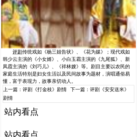
评剧
传统戏如《杨三姐告状》、《花为媒》；现代戏如
韩少云主演的《小女婿》、小白玉霜主演的《九尾狐》、新
凤霞主演的《刘巧儿》、《祥林嫂》等。剧目主要以农民的
家庭生活特别是妇女生活以及民间故事为题材，演唱通俗易
懂，富于表现力，故事亲切动人。
上一篇：
评剧《打金枝》剧情
下一篇：
评剧《安安送米》
剧情
站内看点
站内看点