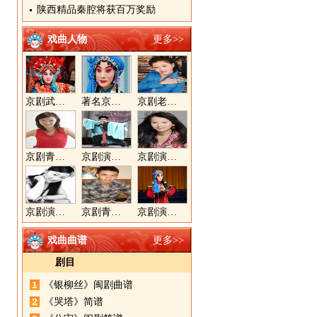
陕西精品秦腔将获百万奖励
戏曲人物
更多>>
京剧武旦演员李静文
著名京剧演员李海燕
京剧老生演员胡晓楠
京剧青衣演员周利
京剧演员郝帅
京剧演员王奕戈
京剧演员陈晓霞
京剧青年演员郝杰
京剧演员张美超
戏曲曲谱
更多>>
剧目
《银柳丝》闽剧曲谱
《哭塔》简谱