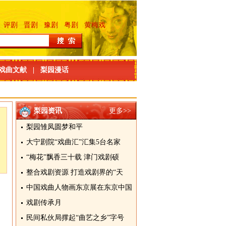
评剧
晋剧
豫剧
粤剧
黄梅戏
戏曲文献
|
梨园漫话
梨园资讯
更多>>
梨园雏凤圆梦和平
大宁剧院“戏曲汇”汇集5台名家
“梅花”飘香三十载 津门戏剧硕
整合戏剧资源 打造戏剧界的“天
中国戏曲人物画东京展在东京中国
戏剧传承月
民间私伙局撑起“曲艺之乡”字号