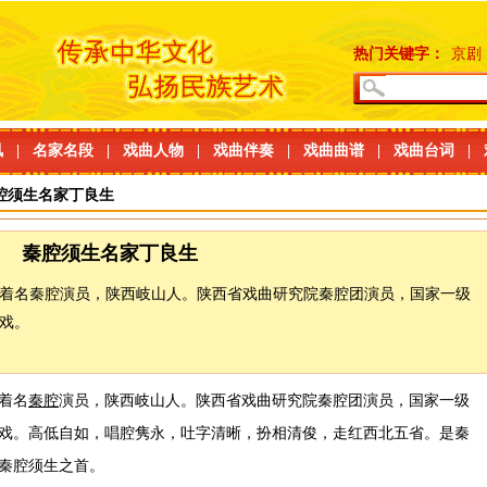
热门关键字：
京剧
讯
|
名家名段
|
戏曲人物
|
戏曲伴奏
|
戏曲曲谱
|
戏曲台词
|
腔须生名家丁良生
秦腔须生名家丁良生
生，着名秦腔演员，陕西岐山人。陕西省戏曲研究院秦腔团演员，国家一级
戏。
，着名
秦腔
演员，陕西岐山人。陕西省戏曲研究院秦腔团演员，国家一级
戏。高低自如，唱腔隽永，吐字清晰，扮相清俊，走红西北五省。是秦
秦腔须生之首。