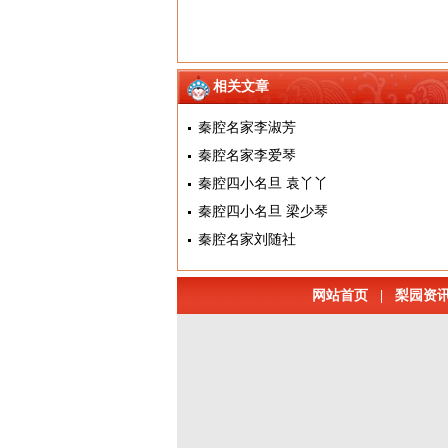
相关文章
秦腔名家李淑芳
秦腔名家李爱琴
秦腔四小名旦 袁丫丫
秦腔四小名旦 梁少琴
秦腔名家刘随社
网站首页
|
梨园资