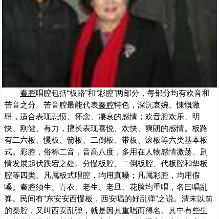
秦腔
唱腔包括“板路”和“彩腔”两部分，每部分均有欢音和
苦音之分。苦音腔最能代表
秦腔
特色，深沉哀婉、慷慨激
昂，适合表现悲愤、怀念、凄哀的感情；欢音腔欢乐、明
快、刚健、有力，擅长表现喜悦、欢快、爽朗的感情。板路
有二六板、慢板、箭板、二倒板、带板、滚板等六类基本板
式。彩腔，俗称二音，音高八度，多用在人物感情激荡、剧
情发展起伏跌宕之处。分慢板腔、二倒板腔、代板腔和垫板
腔等四类。凡属板式唱腔，均用真嗓；凡属彩腔，均用假
嗓。秦腔须生、青衣、老生、老旦、花脸均重唱，名曰唱乱
弹。民间有“东安安西慢板，西安唱的好乱弹”之说。清末以前
的秦腔，又叫西安乱弹，就是因其重唱而得名。其中有些生