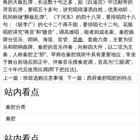
角的大板乱弹，长达数十句之多，如《白逼宫》中汉献帝的
哭音乱弹，要唱五十多句，讲究唱得潇洒自然，优美动听，
民间称做“酥板乱弹”。《下河东》的四十八哭，要排唱四十八
句；《斩李广》的七十二个再不能，要排唱七十二句。花脸
唱腔讲究“将音”和“嗷音”，调高难唱，能者则成名家。秦腔曲
牌分弦乐、唢呐、海笛、笙管、
昆曲
、套曲六类，主要为弦
乐和唢呐曲牌。秦腔的音乐伴奏，向称四大件，以二弦为主
奏，人称秦腔之“胆”。琴师在秦腔戏班中具有重要地位，常坐
于舞台前场后部正中。伴奏音乐擅奏老调，音高为“三眼调”。
三十年代后改用出调(即下把拉法)。
上一篇：
班鼓选购注意事项
下一篇：
西府秦腔唱腔的特点
站内看点
秦腔分类
秦腔
站内看点