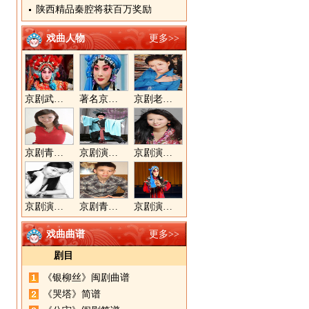
陕西精品秦腔将获百万奖励
戏曲人物
更多>>
京剧武旦演员李静文
著名京剧演员李海燕
京剧老生演员胡晓楠
京剧青衣演员周利
京剧演员郝帅
京剧演员王奕戈
京剧演员陈晓霞
京剧青年演员郝杰
京剧演员张美超
戏曲曲谱
更多>>
剧目
《银柳丝》闽剧曲谱
《哭塔》简谱