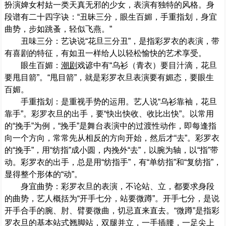
扮演婢女村姑一类天真无邪的少女，表演有独特的风格。身
段谱有二十四字诀：“丑昧三分，眼生百媚，手重指划，身宜
曲势，步如跳蚤，轻似飞燕。”
丑味三分：艺诀说“花旦三分丑”，是指彩罗衣的表演，带
有喜剧的特征，有如丑一样给人以轻松愉快的艺术享受。
眼生百媚：
潮剧
戏谚中有“乌衫（青衣）要目汁滴，花旦
要甩目箭”。“甩目箭”，就是彩罗衣旦表演要有媚态，要眼生
百媚。
手重指划：是重视手势的运用。艺人说“乌衫靠袖，花旦
靠手”。彩罗衣旦的出手，要“快出快收、收比出快”。以常用
的“挽手”为例，“挽手”是舞台表演中的过渡性动作，即每逢指
向一个方向，常常先从相反的方向开始，然后才“去”。彩罗衣
的“挽手”，用“纺指”成小圆，内挽外“去”，以腕为轴，以“指”带
动。彩罗衣的出手，总是用“纺指手”，有“单纺指”和“复纺指”，
显得整个形体的“动”。
身宜曲势：彩罗衣旦的表演，不论站、立，都要求身段
的曲势，艺人概括为“开手七分，站要微蹲”。开手七分，是说
开手合手的腕、肘、臂要微曲，切忌直来直去。“微蹲”是指彩
罗衣旦的基本站式翘脚站，双腿并立，一手插腰，一足尖上