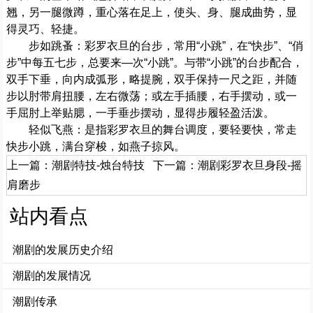
翘，另一腿微蹲，重心落在足上，使头、身、腿成曲势，显
得灵巧、轻捷。
步如跳蚤：彩罗衣旦的台步，常用“小跳”，在“快步”、“俏
步”中每五七步，总要来—次“小跳”。与带“小跳”的台步配合，
双手下垂，向内成弧形，略提腕，双手保持一尺之距，并随
步以肘带肩扭腰，左右微荡；或左手插腰，右手摆动，或一
手屈肘上举贴腮，一手垂步摆动，显得步履轻盈活泼。
轻似飞燕：是指彩罗衣旦的舞台调度，要轻要快，常走
快步小跳，满台穿梭，如燕子掠风。
上一篇：
潮剧特技-烛台特技
下一篇：
潮剧彩罗衣旦身段-摇
肩磨步
站内看点
潮剧的发展历史介绍
潮剧的发展情况
潮剧传承