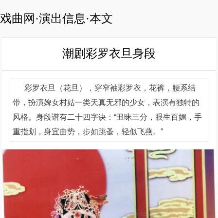
戏曲网·演出信息·本文
潮剧彩罗衣旦身段
彩罗衣旦（花旦），穿窄袖彩罗衣，花裤，腰系结
带，扮演婢女村姑一类天真无邪的少女，表演有独特的
风格。身段谱有二十四字诀：“丑昧三分，眼生百媚，手
重指划，身宜曲势，步如跳蚤，轻似飞燕。”