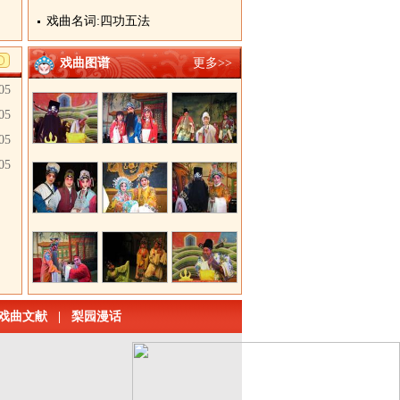
戏曲名词:四功五法
戏曲图谱
更多>>
05
05
05
05
戏曲文献
|
梨园漫话