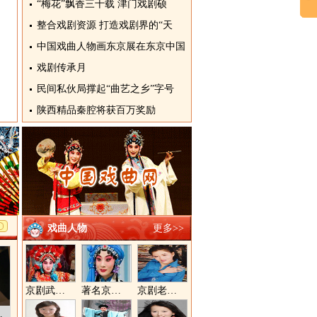
“梅花”飘香三十载 津门戏剧硕
整合戏剧资源 打造戏剧界的“天
中国戏曲人物画东京展在东京中国
戏剧传承月
民间私伙局撑起“曲艺之乡”字号
陕西精品秦腔将获百万奖励
戏曲人物
更多>>
京剧武旦演员李静文
著名京剧演员李海燕
京剧老生演员胡晓楠
识介绍