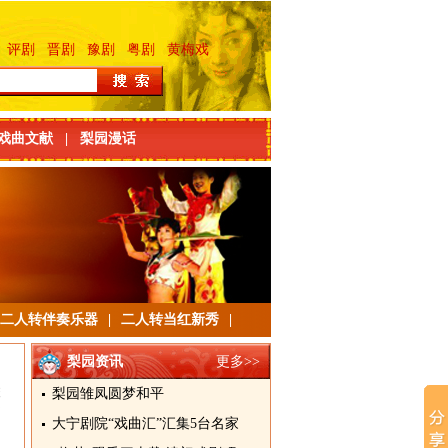
评剧
晋剧
豫剧
粤剧
黄梅戏
戏曲文献
|
梨园漫话
二人转伴奏乐器
|
二人转当红新秀
|
梨园资讯
更多>>
联
梨园雏凤圆梦和平
档
大宁剧院“戏曲汇”汇集5台名家
、