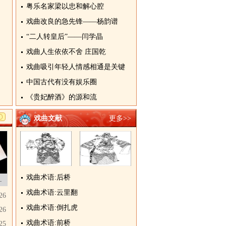
粤乐名家梁以忠和解心腔
戏曲改良的急先锋——杨韵谱
“二人转皇后”——闫学晶
戏曲人生依依不舍 庄国乾
戏曲吸引年轻人情感相通是关键
中国古代有没有娱乐圈
《贵妃醉酒》的源和流
戏曲文献
更多>>
戏曲术语:后桥
（三弦）
戏曲术语:云里翻
26
戏曲术语:倒扎虎
26
戏曲术语:前桥
25