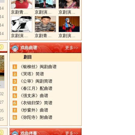
14
京剧青衣演员周利
京剧演员郝帅
京剧演员王奕戈
14
14
14
京剧演员陈晓霞
京剧青年演员郝杰
京剧演员张美超
戏曲曲谱
更多>>
剧目
《银柳丝》闽剧曲谱
《哭塔》简谱
《公审》闽剧简谱
与发展
《春江月》配曲谱
02
《强支床》曲谱
27
《衣锦归荣》简谱
《纱窗外》曲谱
05
《弥陀寺》附曲谱
25
戏曲伴奏
更多>>