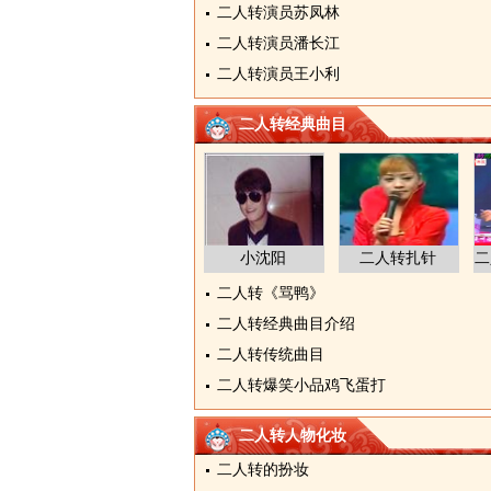
二人转演员苏凤林
二人转演员潘长江
二人转演员王小利
二人转经典曲目
小沈阳
二人转扎针
二人转《骂鸭》
二人转经典曲目介绍
二人转传统曲目
二人转爆笑小品鸡飞蛋打
二人转人物化妆
二人转的扮妆