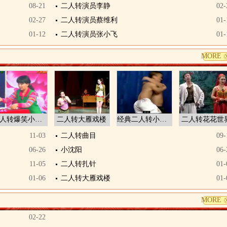
08-21
二人转演员李静
02-
02-27
二人转演员蔡维利
01-
01-12
二人转演员张小飞
01-
MORE
二人转爆笑小品鸡飞蛋打
二人转大雁戏楼
经典二人转小矮人
二人转花花世
11-03
二人转曲目
09-
06-26
小沈阳
06-
11-05
二人转扎针
01-
01-06
二人转大雁戏楼
01-
MORE
02-22