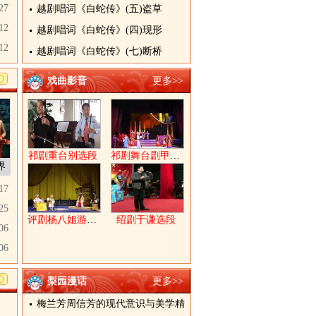
27
越剧唱词《白蛇传》(五)盗草
12
越剧唱词《白蛇传》(四)现形
12
越剧唱词《白蛇传》(七)断桥
戏曲影音
更多>>
祁剧重台别选段
祁剧舞台剧甲申祭上
界
17
25
评剧杨八姐游春上
绍剧于谦选段
06
06
梨园漫话
更多>>
梅兰芳周信芳的现代意识与美学精