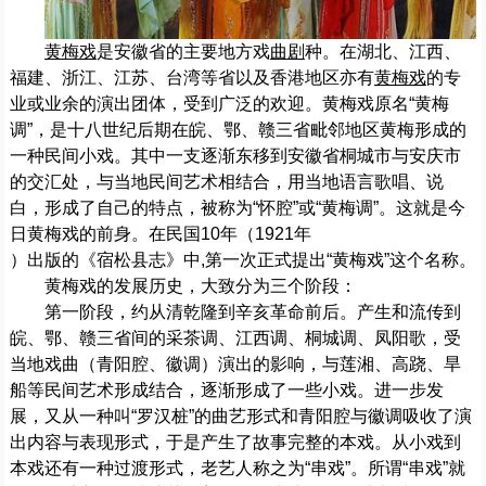
黄梅戏
是安徽省的主要地方戏
曲剧
种。在湖北、江西、
福建、浙江、江苏、台湾等省以及香港地区亦有
黄梅戏
的专
业或业余的演出团体，受到广泛的欢迎。黄梅戏原名“黄梅
调”，是十八世纪后期在皖、鄂、赣三省毗邻地区黄梅形成的
一种民间小戏。其中一支逐渐东移到安徽省桐城市与安庆市
的交汇处，与当地民间艺术相结合，用当地语言歌唱、说
白，形成了自己的特点，被称为“怀腔”或“黄梅调”。这就是今
日黄梅戏的前身。在民国10年（1921年
）出版的《宿松县志》中,第一次正式提出“黄梅戏”这个名称。
黄梅戏的发展历史，大致分为三个阶段：
第一阶段，约从清乾隆到辛亥革命前后。产生和流传到
皖、鄂、赣三省间的采茶调、江西调、桐城调、凤阳歌，受
当地戏曲（青阳腔、徽调）演出的影响，与莲湘、高跷、旱
船等民间艺术形成结合，逐渐形成了一些小戏。进一步发
展，又从一种叫“罗汉桩”的曲艺形式和青阳腔与徽调吸收了演
出内容与表现形式，于是产生了故事完整的本戏。从小戏到
本戏还有一种过渡形式，老艺人称之为“串戏”。所谓“串戏”就