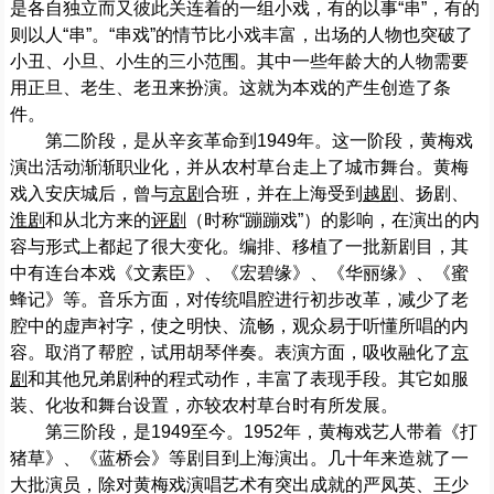
是各自独立而又彼此关连着的一组小戏，有的以事“串”，有的
则以人“串”。“串戏”的情节比小戏丰富，出场的人物也突破了
小丑、小旦、小生的三小范围。其中一些年龄大的人物需要
用正旦、老生、老丑来扮演。这就为本戏的产生创造了条
件。
第二阶段，是从辛亥革命到1949年。这一阶段，黄梅戏
演出活动渐渐职业化，并从农村草台走上了城市舞台。黄梅
戏入安庆城后，曾与
京剧
合班，并在上海受到
越剧
、扬剧、
淮剧
和从北方来的
评剧
（时称“蹦蹦戏”）的影响，在演出的内
容与形式上都起了很大变化。编排、移植了一批新剧目，其
中有连台本戏《文素臣》、《宏碧缘》、《华丽缘》、《蜜
蜂记》等。音乐方面，对传统唱腔进行初步改革，减少了老
腔中的虚声衬字，使之明快、流畅，观众易于听懂所唱的内
容。取消了帮腔，试用胡琴伴奏。表演方面，吸收融化了
京
剧
和其他兄弟剧种的程式动作，丰富了表现手段。其它如服
装、化妆和舞台设置，亦较农村草台时有所发展。
第三阶段，是1949至今。1952年，黄梅戏艺人带着《打
猪草》、《蓝桥会》等剧目到上海演出。几十年来造就了一
大批演员，除对黄梅戏演唱艺术有突出成就的严凤英、王少