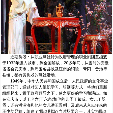
近期阶段：从职业班社转为政府管理的职业剧团
黄梅戏
于1932年进入城市，到全国解放，20多年间，从当时的安徽
省省会安庆市，到周围各县以及江南的铜陵、青阳、贵池等
县镇，都有
黄梅戏
的班社活动。
1949年，中华人民共和国成立后，人民政府的文化事业
管理部门，通过对艺人组织学习、培训等方式，将他们重新
组织起来，置于政府领导之下，使之更好的学习和演出。如
在安庆市，以丁老六(丁永泉)和他的儿子丁紫成、女儿丁翠
霞，还有潘泽海和他的女儿潘王景琍，及后来从京班转来的
王少舫兄妹，组建了“民众剧场”(当时场团合一，其实为民众