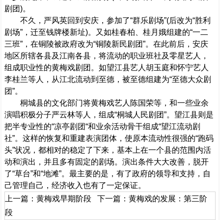
剧团)。
不久，严风英回到安庆，参加了“群乐剧场”(后改为“胜利
剧场”，迁至钱牌楼新址)。又如桂春柏、桂月娥组建的“一二
三班”，在铜陵被政府改为“铜陵新民剧团”。在此前后，安庆
地区所辖各县及江南各县，将流动的职业班社及零星艺人，
组成职业性的黄梅戏剧团。如望江县艺人胡玉庭和怀宁艺人
李桂兰等人，从江北流动到至德，被至德组建为“至德大众剧
团”。
桐城县的文化部门将黄梅戏艺人陈国荣等，和一些业余
演唱积极分子严云林等人，组成“桐城人民剧团”。望江县则是
把半专业性的“凉亭剧团“和业余活动骨干组成“望江流动剧
社”。这样的恢复和重建表演团体，使原本流动性很强的“跑码
头”状况，都相对的稳定了下来，基本上在一个县的范围内活
动和演出，并且多有固定的剧场。演出条件大大改善，脱开
了“草台”和“地滩”。最主要的是，有了政府的领导和支持，自
己管理自己，经济收入也有了一定保证。
上一篇：
黄梅戏早期阶段
下一篇：
黄梅戏的发展：第三阶
段