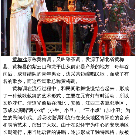
黄梅戏
原称黄梅调，又叫采茶调，发源于湖北省黄梅
县。黄梅县的紫云山和龙平山从前都是产茶的地方，每年谷
雨后，成群结队的青年男女，边采茶边编唱民歌，而成了有
名的歌乡，而这些民歌总称黄梅调。
黄梅调在流行过程中，和民间歌舞慢慢结合起来，形成
了一种载歌载舞的艺术形式，主要在元宵灯节时活动，所以
又称花灯。清道光前后在湖北，安徽，江西三省毗邻地区，
形成以演唱“两小戏”（小生、小旦）、“三小戏”（加小丑）为
主的民间小戏。后吸收徽调和流行在安庆地区青阳腔的音乐
和表演艺术，演出了大戏。由于在以怀宁为中心的安庆地区
长期流行，用当地语音的讲唱，逐步形成了独特风格，故被