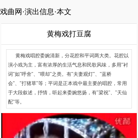
戏曲网·演出信息·本文
黄梅戏打豆腐
黄梅戏唱腔委婉清新，分花腔和平词两大类。花腔以
演小戏为主，富有浓厚的生活气息和民歌风味，多用"衬
词"如"呼舍"、"喂却"之类。有"夫妻观灯"、"蓝桥
会"、"打猪草"等；平词是正本戏中最主要的唱腔，常用
于大段叙述，抒情，听起来委婉悠扬，有"梁祝"、"天仙
配"等。