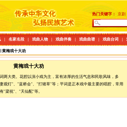
热门关键字：
京剧
讯
|
名家名段
|
戏曲人物
|
戏曲伴奏
|
戏曲曲谱
|
戏曲台词
|
目
黄梅戏十大劝
黄梅戏十大劝
词两大类。花腔以演小戏为主，富有浓厚的生活气息和民歌风味，多
"夫妻观灯"、"蓝桥会"、"打猪草"等；平词是正本戏中最主要的唱腔，常用
"梁祝"、"天仙配"等。