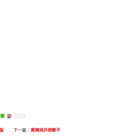
版
下一篇：
黄梅戏开棺断子