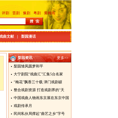
评剧
晋剧
豫剧
粤剧
黄梅戏
戏曲文献
|
梨园漫话
梨园资讯
更多>>
梨园雏凤圆梦和平
大宁剧院“戏曲汇”汇集5台名家
“梅花”飘香三十载 津门戏剧硕
整合戏剧资源 打造戏剧界的“天
中国戏曲人物画东京展在东京中国
戏剧传承月
民间私伙局撑起“曲艺之乡”字号