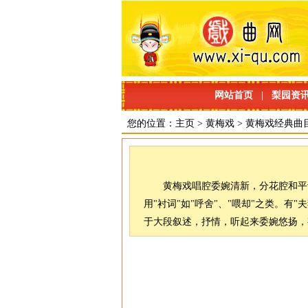
网站首页
|
梨园资
您的位置：
主页
>
黄梅戏
>
黄梅戏经典曲
黄梅戏唱腔委婉清新，分花腔和平
用"衬词"如"呼舍"、"喂却"之类。有
于大段叙述，抒情，听起来委婉悠扬，有