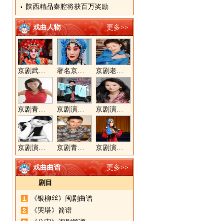
陕西精品秦腔将获百万奖励
戏曲人物
更多>>
京剧武旦演员李静文
著名京剧演员李海燕
京剧老生演员胡晓楠
京剧青衣演员周利
京剧演员郝帅
京剧演员王奕戈
京剧演员陈晓霞
京剧青年演员郝杰
京剧演员张美超
戏曲曲谱
更多>>
剧目
《银柳丝》闽剧曲谱
《哭塔》简谱