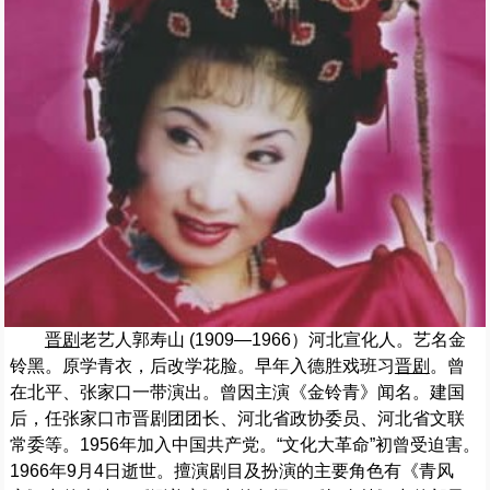
晋剧
老艺人郭寿山 (1909—1966）河北宣化人。艺名金
铃黑。原学青衣，后改学花脸。早年入德胜戏班习
晋剧
。曾
在北平、张家口一带演出。曾因主演《金铃青》闻名。建国
后，任张家口市晋剧团团长、河北省政协委员、河北省文联
常委等。1956年加入中国共产党。“文化大革命”初曾受迫害。
1966年9月4日逝世。擅演剧目及扮演的主要角色有《青风