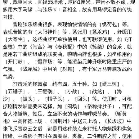
锣，既重且大，直径55厘米，厚约1厘米，声音不散不躁，现
多用六字马锣，与弦乐ｓｌ音相全，故有用马锣定音的传统
习惯。
晋剧弦乐牌曲很多。表现愉快情绪的有［绣荷包］等。
表现苦恼的有［太阳神针］等，紧张用［紧杀鸡］，舒缓用
［大寄生］。这些曲牌可单独使用，也可联辍使用。如《打
金枝》中的《闹宫》与《春秋配》中的《拣柴》的音乐，就
是用若干曲牌组成的联奏曲。唢呐曲牌也很多，如坐帐用的
［开门鼓］、［慢拜场］等，能渲染元帅升帐时隆重庄严的
气氛。《战宛城》中用的［对舞］，有千军万马奔腾攻战的
气势。
打击乐的锣鼓点，约有四、五十种。如［硬三锤］、
［五锤子］、［三翻鹞］、［小战］、［战煞］、［海
沙］、［披头］、［帽子头］、［回头］等。使用时，可根
据剧情发展需要来选择。如［闷场］（俗称揉肚子），可配
合人物捶胸、顿足、立坐不安的动作与呼喊节奏。《斩黄
袍》中高怀德上场，《回荆州》中赵云上场，《长坂坡》中
张飞斥责赵云之后，都是用这种鼓点来衬托人物烦躁和焦急
情绪。中路梆子有时在四股眼、夹板、二性唱腔之前，使用