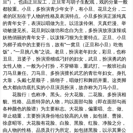
旦”）。也由正旦应工，正旦常与胡子生配戏，戏的分量一般
都较重。小旦，多扮演青少年女子，有小旦、花旦之分，二
者的区别在于人物的性格及表演特点。小旦多扮演正派纯真
的青年女子，表演以唱做为主。以活泼伶俐、天真烂漫、举
动敏捷见长。花旦则以做功和念白为主，多扮演放浪泼辣或
妖艳俏丽的青年女子，以泼辣刁狠为主要特点。正旦、小旦
为梆子戏中的主要行当，故有“一窝旦（正旦和小旦）吃饱
饭”，“一旦挑八角”之说。老旦，扮演老年妇女，彩旦，也称
丑旦、丑婆子，扮演滑稽或刁奸的妇女，武旦，扮演勇武的
女性人物，一般为小打扮，不穿蟒靠，重武打。一般班社由
刀马旦兼任。刀马旦、多扮演擅长武艺的青壮年妇女。身扎
大靠，头戴七星额子，插翎子，唱做打和舞蹈并重。这类脚
色大都由功底扎实的小旦演员扮演，故亦称为刀马小旦。
花脸行：也称净、黑头。分大花脸、二花脸。多扮演相
貌、性格、品质特异的人物，均以面部勾脸（即在面部勾画
各种颜色的脸谱）为主要标志。大花脸，偏重唱、念、做、
举止稳重，主要扮演身份地位较高的人物，如包拯、曹操、
徐彦昭等。大花脸有花脸、白脸、黑脸、红脸、净脸之分，
由人物的性格、品质及行为所定。如包拯黑脸，以示其秉公