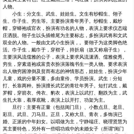
人物。
小生：分文生、武生、娃娃生。文生有纱帽生、翎子
生、巾子生、穷生等。主要扮演青年男子。纱帽生，戴纱
帽，穿蟒袍或官衣，扮演有功名的人物，表演上要求仪态端
庄洒脱。翎子生以头插锥尾为主要标志，多扮演武将和文武
双全的人物。一般由文武小生扮演，。要翎子为这类脚色绝
活。巾子生，戴巾于，穿褶子，持折扇（故又称扇子生），
主要演风流儒雅的公子，表演上要求风流潇洒、儒雅俊秀。
穷生，穿素道袍或富贵衣扮演落魄书生一类人物。要求表演
出人物穷困潦倒及贫而有志的神情形态，娃娃生，扮演少年
儿童，戏的分量不重，多由童伶、学员扮演。武生：分短
打、长靠两种。扮演擅长武艺的青壮年男子。短打武生，戴
罗帽，穿箭衣、侉衣、豹衣，表演上以武打、翻跌为主，武
生扎大靠，着厚底靴，表演上以开打、功架为主。
旦行：主要有正量（包括闺门旦）、小数点旦、老旦、
彩旦、武旦、刀马旦。正旦，又称大旦、青衣，多饰演已
婚、正派的中年妇女。以唱做为主，宁静端庄、晓理贤慧为
其主要特色，另外有一些唱功戏中的未婚女子（所谓“闺门