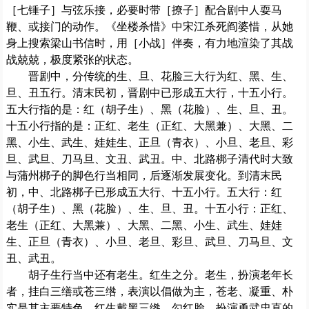
［七锤子］与弦乐接，必要时带［撩子］配合剧中人耍马
鞭、或接门的动作。《坐楼杀惜》中宋江杀死阎婆惜，从她
身上搜索梁山书信时，用［小战］伴奏，有力地渲染了其战
战兢兢，极度紧张的状态。
晋剧中，分传统的生、旦、花脸三大行为红、黑、生、
旦、丑五行。清末民初，晋剧中已形成五大行，十五小行。
五大行指的是：红（胡子生）、黑（花脸）、生、旦、丑。
十五小行指的是：正红、老生（正红、大黑兼）、大黑、二
黑、小生、武生、娃娃生、正旦（青衣）、小旦、老旦、彩
旦、武旦、刀马旦、文丑、武丑。中、北路梆子清代时大致
与蒲州梆子的脚色行当相同，后逐渐发展变化。到清末民
初，中、北路梆子已形成五大行、十五小行。五大行：红
（胡子生）、黑（花脸）、生、旦、丑。十五小行：正红、
老生（正红、大黑兼）、大黑、二黑、小生、武生、娃娃
生、正旦（青衣）、小旦、老旦、彩旦、武旦、刀马旦、文
丑、武丑。
胡子生行当中还有老生。红生之分。老生，扮演老年长
者，挂白三缮或苍三绺，表演以倡做为主，苍老、凝重、朴
实是其主要特色。红生戴黑三绺，勾红脸，扮演勇武忠直的