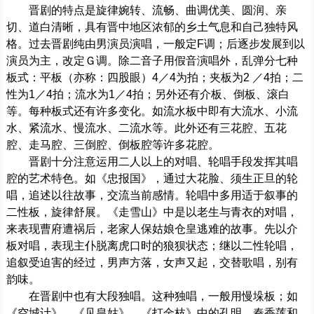
晋剧的特点是旋律婉转、流畅、曲调优美、圆润、亲
切、道白清晰，具有晋中地区浓郁的乡土气息和自己独特风
格。过去晋剧纯由男演员演唱，一般定F调；后逐步发展到以
演员为主，改定Ｇ调。除二音子用假音演唱外，乱弹分七种
板式：平板（亦称：四股眼）4／4为拍；夹板为2 ／4拍；二
性为1／4拍；流水为1／4拍；另外还有介板、倒板、滚白
等。每种板式还有许多变化。如流水板中即有大流水、小流
水、紧流水、慢流水、二流水等。此外还有三花腔、五花
腔、走马腔、三倒腔、倒板腔等许多花腔。
晋剧十分注意运用二人以上的对唱、轮唱手段发挥其唱
腔的艺术特色。如《忠报国》，通过大花脸、须生正旦的轮
唱，追述以往故事，交流当前感情。轮唱中多用适于叙事的
二性板，旋律舒展。《走雪山》中是以老生与青衣的对唱，
来表现曹府遭祸后，老家人保姑娘仓皇逃难的故事。先以介
板对唱，表现主仆脱离虎口时的狼狈状态；继以二性轮唱，
追叙受迫害的经过，男声方落，女声又起，交替歌唱，别有
韵味。
在晋剧中也有大段独唱。这种独唱，一般用慢垛板；如
《空城计》、《见皇姑》、《打金枝》中的孔明、秦香莲和