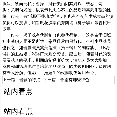
执法、铁面无私；曹操、潘仕美由因其奸诈、残忍，勾白
胸；关羽勾戏脸，以表示其忠心不二的品质和英武刚强的性
格。过去，有“花脸不挑班”之说，但也有个别艺术成就高的演
员仍可以挑班，如晋剧花脸学员乔国瑞（狮子黑）即曾挑班
多年。
过去，梆子戏有代脚制（也称代行制），这是由于旧班
社中演职人员不足所致。彩旦通常由丑行代，个别小旦演员
也代之，如晋剧演员冀美莲演《拾玉镯》的刘媒婆、《风筝
误》的丑姑娘，深得广大观众赞誉。建国后，随着时代的发
展及观众的要求，剧团编制逐渐扩大，演职人员大大增加，
戏校和训练班也注意培养老旦演员，除少数剧团外，多数均
有专人扮演。但彩旦、娃娃生的代脚制仍延用至今。
上一篇：
晋剧的特点
下一篇：
晋剧有哪些特色
站内看点
站内看点