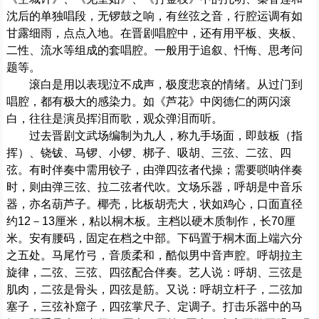
沈后的单独唱段，无锣鼓之响，有丝弦之音，行腔运调有如
甘露细雨，点点入地。在晋剧唱腔中，还有用平板、夹板、
二性、流水等组成的套唱腔。一般用于追叙、忏悔、思考问
题等。
滚白是用以表现泣不成声，极度悲哀的情绪。从过门到
唱腔，都有极大的感染力。如《芦花》中闵德仁的两闪滚
白，往往是演员挥泪而歌，观众弹泪而听。
过去晋剧文武场编制为九人，称九手场面，即鼓板（指
挥）、铙钹、马锣、小锣、梆子、吸胡、三弦、二弦、四
弦。有时伴奏中需用铰子，由弹四弦者代操；需要唢呐伴奏
时，则由弹三弦、拉二弦者代吹。文场乐器，呼胡是中音乐
器，亦名葫芦子。椰壳，比板胡壳大，状如鸡心，口面直径
约12－13厘米，粘以桐木板。主档以硬木质制作，长70厘
米。安有腰码，固定在档之中部。下码置于桐木面上端六分
之五处。马尾竹弓，音质柔和，酷似男中音声腔。呼胡拉主
旋律，二弦、三弦、四弦配合伴奏。艺人说：呼胡、三弦是
肌肉，二弦是骨头，四弦是筋。又说：呼胡立杆子，二弦加
塞子，三弦补窟子，四弦掌尺子、定调子。打击乐器中的马