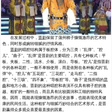
在发展过程中，
晋剧
保留了蒲州梆子慷慨激昂的艺术特
色，同时形成婉转细腻的抒情风格。
晋剧
的唱腔结构属于板腔体，分为三类："乱弹"、"腔
儿"、"曲子"。"乱弹"是晋剧的主要唱控，共有七种板式：平
板、夹板、二性、流水、介板、滚白、导板。"腔儿"是指晋剧
中的各种花腔，一般不单独使用，而是依附在各种板式的"乱
弹"中。"腔儿"有"五花腔"、"三花腔"、"走马腔"、"二指
腔"、"十三咳"、"四不象"、"导板腔"等。"曲子"是指所唱的
昆
曲
和地方小曲。晋剧的这种唱腔和表演不仅具有梆子腔的激
越、粗犷的一般特点，而且具有比较圆润和工细的独特风
格。因而，既能表现慷慨激昂的历史故事，也能表现优美健
康的民间生活。这种粗犷与细腻巧妙结合的艺术形式，是晋
剧赢得众多观众喜爱最直接的因素。