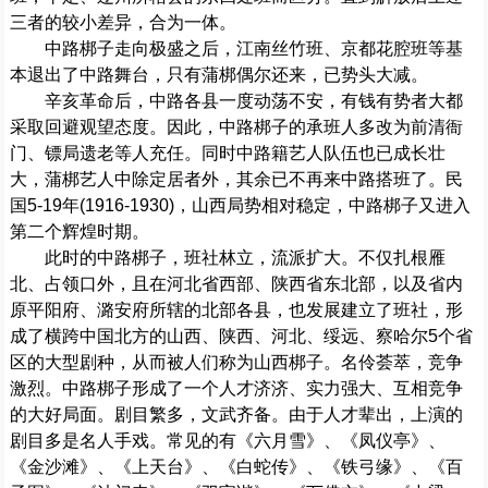
三者的较小差异，合为一体。
中路梆子走向极盛之后，江南丝竹班、京都花腔班等基
本退出了中路舞台，只有蒲梆偶尔还来，已势头大减。
辛亥革命后，中路各县一度动荡不安，有钱有势者大都
采取回避观望态度。因此，中路梆子的承班人多改为前清衙
门、镖局遗老等人充任。同时中路籍艺人队伍也已成长壮
大，蒲梆艺人中除定居者外，其余已不再来中路搭班了。民
国5-19年(1916-1930)，山西局势相对稳定，中路梆子又进入
第二个辉煌时期。
此时的中路梆子，班社林立，流派扩大。不仅扎根雁
北、占领口外，且在河北省西部、陕西省东北部，以及省内
原平阳府、潞安府所辖的北部各县，也发展建立了班社，形
成了横跨中国北方的山西、陕西、河北、绥远、察哈尔5个省
区的大型剧种，从而被人们称为山西梆子。名伶荟萃，竞争
激烈。中路梆子形成了一个人才济济、实力强大、互相竞争
的大好局面。剧目繁多，文武齐备。由于人才辈出，上演的
剧目多是名人手戏。常见的有《六月雪》、《凤仪亭》、
《金沙滩》、《上天台》、《白蛇传》、《铁弓缘》、《百