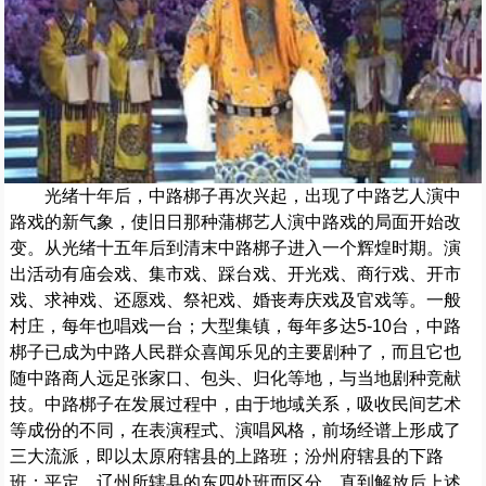
光绪十年后，中路梆子再次兴起，出现了中路艺人演中
路戏的新气象，使旧日那种蒲梆艺人演中路戏的局面开始改
变。从光绪十五年后到清末中路梆子进入一个辉煌时期。演
出活动有庙会戏、集市戏、踩台戏、开光戏、商行戏、开市
戏、求神戏、还愿戏、祭祀戏、婚丧寿庆戏及官戏等。一般
村庄，每年也唱戏一台；大型集镇，每年多达5-10台，中路
梆子已成为中路人民群众喜闻乐见的主要剧种了，而且它也
随中路商人远足张家口、包头、归化等地，与当地剧种竞献
技。中路梆子在发展过程中，由于地域关系，吸收民间艺术
等成份的不同，在表演程式、演唱风格，前场经谱上形成了
三大流派，即以太原府辖县的上路班；汾州府辖县的下路
班；平定、辽州所辖县的东四处班而区分。直到解放后上述