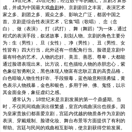
19世纪末、20世纪初，经过数十年的融汇，京剧才算形
成，并成为中国最大戏
曲剧
种。京剧剧目之丰富、表演艺术
家之多、剧团之多、观众之多、影响之广泛，都居中国之
首。京剧是综合性表演艺术，它集“唱（歌唱）、念（念
白）、做（表演）、打（武打）、舞（舞蹈）”为一体，通过
程式的表演手段，叙述故事，刻划人物。京剧的角色主要分
为：生（男性）、旦（女性）、净（男性）、丑（男性、女
性皆有）四大行当，此外还有一些配角行当。脸谱是京剧中
最有特色的艺术。人物的忠奸、美丑、善恶、尊卑，大都能
通过脸谱表现出来。比方说，红色描绘人物的赤胆忠心，紫
色象征智勇刚义，黑色体现人物富有忠耿正直的高贵品格，
白色暗喻人物生性奸诈、手段狠毒，蓝色喻意刚强勇猛，黄
色表示人物残暴，金色和银色，多用于神、佛、鬼怪，以示
其金面金身，象征虚幻之感。
通常认为，18世纪末是京剧发展的第一个鼎盛期。当
时，不仅民间戏曲演出很繁盛，皇宫内戏曲演出也很多。因
为皇家贵族们都喜爱京剧，宫廷内优越的物质条件为京剧的
表演、穿戴规制、脸谱化妆、舞台布景等方面提供了有利的
帮助。宫廷与民间的戏曲相互影响，使京剧获得空前发展。