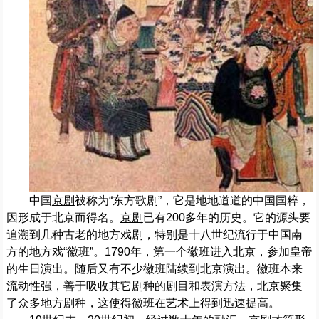
中国
京剧
被称为“东方歌剧”，它是地地道道的中国国粹，
因形成于北京而得名。
京剧
已有200多年的历史。它的源头要
追溯到几种古老的地方戏剧，特别是十八世纪流行于中国南
方的地方戏“徽班”。1790年，第一个徽班进入北京，参加皇帝
的生日演出。随后又有不少徽班陆续到北京演出。徽班本来
流动性强，善于吸收其它剧种的剧目和表演方法，北京聚集
了众多地方剧种，这使得徽班在艺术上得到迅速提高。