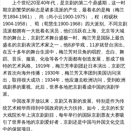
上个世纪20至40年代，是京剧的第二个鼎盛期，这一时
期京剧繁荣的标志是诸多流派的产生，最着名的是梅（梅兰
芳1894-1961）、尚（尚小云1900-1975），程（程砚秋
1904-1958）、荀（荀慧生1900-1968）四大派别。不同京剧
流派都拥有一大批着名演员，他们活跃在上海、北京等大城
市的舞台上，京剧艺术舞台盛极一时。梅兰芳是国际上最负
盛名的京剧表演艺术家之一，他8岁学戏，11岁就登台演出。
在五十多年的舞台生涯中，梅兰芳对旦角的唱腔、念白、舞
蹈、音乐、服装、化妆等各个方面都有创造发展，形成了独
特的艺术风格。1919年，梅兰芳率剧团赴日本演出，京剧艺
术首次向海外传播；1930年，梅兰芳又率团到美国访问演
出，取得很大成功；1934年，他应邀去欧洲访问，受到欧洲
戏剧界的重视。此后，世界各地把京剧看成中国的演剧学
派。
中国改革开放以来，京剧又有新的发展。特别是作为传
统艺术精华而得到中国政府的大力扶持。如今，北京的长安
大戏院长年上演京剧剧目，每年举行的国际京剧票友大赛吸
引了世界各地的京剧爱好者，京剧还是中国与外国文化交流
中的保留项目。