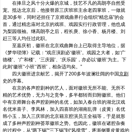
在捧旦之风十分火爆的京城，技艺不凡的高朗亭自然受
宠。抵达北京后，他接替原三庆班班主余老四掌班，一做就
是30多年，同时还担任了京师戏曲界行会组织“精忠庙”的会
首，通过精忠庙对北京的戏班、戏园实行行政管理，他也成
为梨园领袖。继高朗亭之后，程长庚、徐小香、杨月楼、刘
赶三等人均任过此职。
至嘉庆初，徽班在北京戏曲舞台上已取得主导地位，据
《梦华琐簿》记载：“戏庄演剧必‘徽班’。戏园之大者，如‘广
德楼’、‘广和楼’、‘三庆园’、‘庆乐园’，亦必以‘徽班’为主。下
此则‘徽班’‘小班’‘西班’，相杂适均矣。”
四大徽班进京献艺，揭开了200多年波澜壮阔的中国
京剧
史的序幕。
在京的各声腔剧种的艺人，面对徽班无所不能、无所不
精的艺术优势，无力与之竞争，多半都转而归附徽班。他们
中有京师舞台各声腔剧种的名优，如加入春台班的湖北汉戏
名优米喜子、李凤林，加入四喜班的湖南乱弹（皮黄）名优
韩小玉，加入三庆班的北京籍京腔演员王全福等，于是就形
成了多种声腔剧种荟萃徽班之势。也因此，徽班在诸腔杂奏
的过程中，从“两下锅”“三下锅”到“风搅雪”，逐渐侧重皮黄戏的