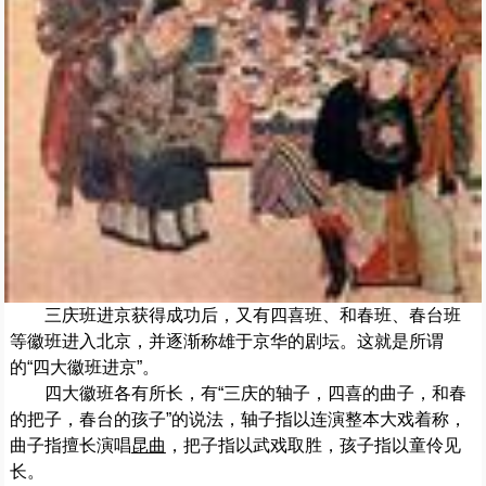
三庆班进京获得成功后，又有四喜班、和春班、春台班
等徽班进入北京，并逐渐称雄于京华的剧坛。这就是所谓
的“四大徽班进京”。
四大徽班各有所长，有“三庆的轴子，四喜的曲子，和春
的把子，春台的孩子”的说法，轴子指以连演整本大戏着称，
曲子指擅长演唱
昆曲
，把子指以武戏取胜，孩子指以童伶见
长。