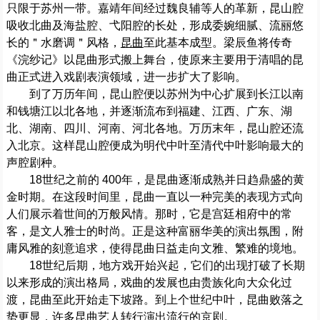
只限于苏州一带。嘉靖年间经过魏良辅等人的革新，昆山腔
吸收北曲及海盐腔、弋阳腔的长处，形成委婉细腻、流丽悠
长的＂水磨调＂风格，
昆曲
至此基本成型。梁辰鱼将传奇
《浣纱记》以昆曲形式搬上舞台，使原来主要用于清唱的昆
曲正式进入戏剧表演领域，进一步扩大了影响。
到了万历年间，昆山腔便以苏州为中心扩展到长江以南
和钱塘江以北各地，并逐渐流布到福建、江西、广东、湖
北、湖南、四川、河南、河北各地。万历末年，昆山腔还流
入北京。这样昆山腔便成为明代中叶至清代中叶影响最大的
声腔剧种。
18世纪之前的 400年，是昆曲逐渐成熟并日趋鼎盛的黄
金时期。在这段时间里，昆曲一直以一种完美的表现方式向
人们展示着世间的万般风情。那时，它是宫廷相府中的常
客，是文人雅士的时尚。正是这种富丽华美的演出氛围，附
庸风雅的刻意追求，使得昆曲日益走向文雅、繁难的境地。
18世纪后期，地方戏开始兴起，它们的出现打破了长期
以来形成的演出格局，戏曲的发展也由贵族化向大众化过
渡，昆曲至此开始走下坡路。到上个世纪中叶，昆曲败落之
势更显，许多昆曲艺人转行演出流行的
京剧
。