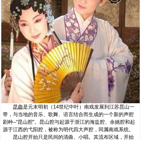
昆曲
是元末明初（14世纪中叶）南戏发展到江苏昆山一
带，与当地的音乐、歌舞、语言结合而生成的一个新的声腔
剧种--“昆山腔”。昆山腔与起源于浙江的海盐腔、余姚腔和起
源于江西的弋阳腔，被称为明代四大声腔，同属南戏系统。
昆山腔开始只是民间的清曲、小唱。其流布区域，开始