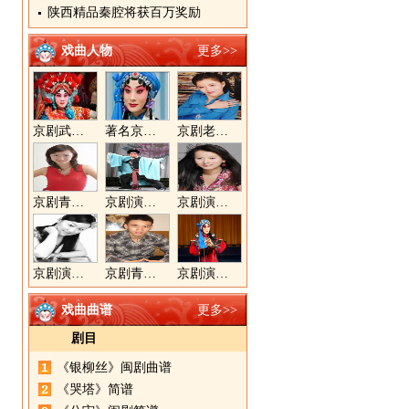
陕西精品秦腔将获百万奖励
戏曲人物
更多>>
京剧武旦演员李静文
著名京剧演员李海燕
京剧老生演员胡晓楠
京剧青衣演员周利
京剧演员郝帅
京剧演员王奕戈
京剧演员陈晓霞
京剧青年演员郝杰
京剧演员张美超
戏曲曲谱
更多>>
剧目
《银柳丝》闽剧曲谱
《哭塔》简谱