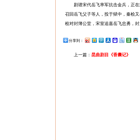
剧谱宋代岳飞率军抗击金兵，正在
召回岳飞父子等人，投于狱中，秦桧又
桧对封簿公堂，宋室追嘉岳飞忠勇，封
分享到：
上一篇：
昆曲剧目《香囊记》