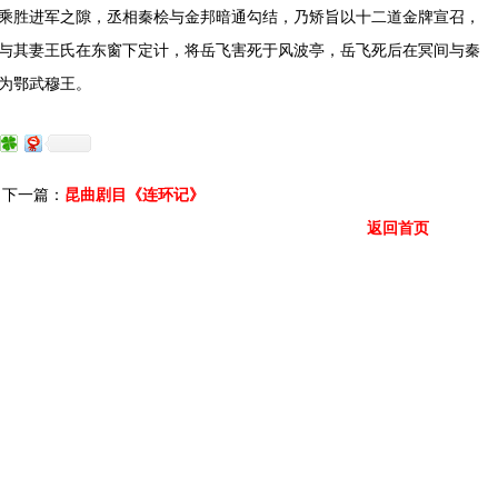
乘胜进军之隙，丞相秦桧与金邦暗通勾结，乃矫旨以十二道金牌宣召，
与其妻王氏在东窗下定计，将岳飞害死于风波亭，岳飞死后在冥间与秦
为鄂武穆王。
下一篇：
昆曲剧目《连环记》
返回首页