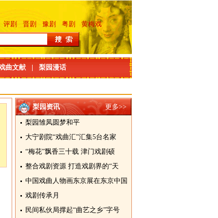
评剧
晋剧
豫剧
粤剧
黄梅戏
戏曲文献
|
梨园漫话
梨园资讯
更多>>
梨园雏凤圆梦和平
大宁剧院“戏曲汇”汇集5台名家
“梅花”飘香三十载 津门戏剧硕
整合戏剧资源 打造戏剧界的“天
中国戏曲人物画东京展在东京中国
戏剧传承月
民间私伙局撑起“曲艺之乡”字号