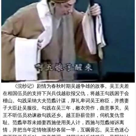
《浣纱记》剧情为春秋时期吴越争雄的故事。吴王夫差
在相国伍员的支持下兴兵伐越欲报父仇，将越王勾践困于会
稽山。勾践采纳大夫范蠡计谋，厚礼卑词吴王称臣，并携妻
子大臣赴吴服役。勾践在吴三年，敝衣劳作，曲意事关。吴
王不听伍员劝谏赦勾践还乡。越王卧薪尝胆，伺机复仇雪
耻。范蠡举荐未婚妻西施使用美人计，西施与范蠡倾诉离
情，并把当年定情物溪纱各留一半，互嘱毋忘。吴王色迷心