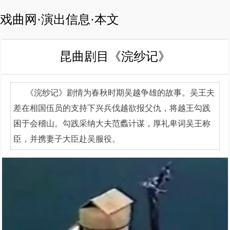
戏曲网·演出信息·本文
昆曲剧目《浣纱记》
《浣纱记》剧情为春秋时期吴越争雄的故事。吴王夫
差在相国伍员的支持下兴兵伐越欲报父仇，将越王勾践
困于会稽山。勾践采纳大夫范蠡计谋，厚礼卑词吴王称
臣，并携妻子大臣赴吴服役。