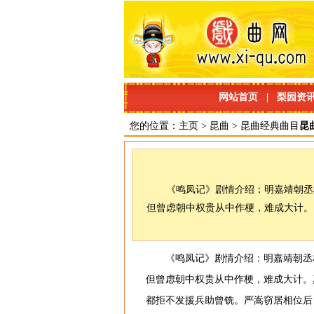
网站首页
|
梨园资
您的位置：
主页
>
昆曲
>
昆曲经典曲目
昆
《鸣凤记》剧情介绍：明嘉靖朝丞
但曾虑朝中权贵从中作梗，难成大计。
《鸣凤记》剧情介绍：明嘉靖朝丞
但曾虑朝中权贵从中作梗，难成大计。
都拒不发援兵助曾铣。严嵩窃居相位后