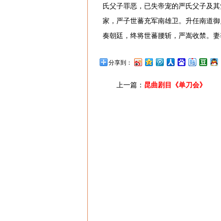
氏父子罪恶，已失帝宠的严氏父子及其
家，严子世蕃充军南雄卫。升任南道御
奏朝廷，终将世蕃腰斩，严嵩收禁。妻
分享到：
上一篇：
昆曲剧目《单刀会》