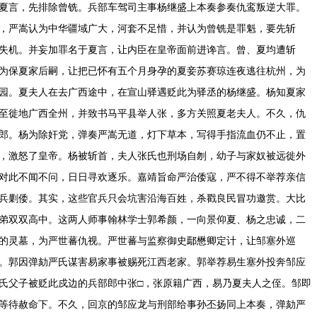
夏言，先排除曾铣。兵部车驾司主事杨继盛上本奏参奏仇鸾叛逆大罪。
，严嵩认为中华疆域广大，河套不足惜，并认为曾铣是罪魁，要先斩
失机。并妄加罪名于夏言，让内臣在皇帝面前进谗言。曾、夏均遭斩
为保夏家后嗣，让把已怀有五个月身孕的夏妾苏赛琼连夜逃往杭州，为
园。夏夫人在去广西途中，在宣山驿遇贬此为驿丞的杨继盛。杨知夏家
至徙地广西全州，并致书马平县举人张，多方关照夏老夫人。不久，仇
郎。杨为除奸党，弹奏严嵩无道，灯下草本，写得手指流血仍不止，置
，激怒了皇帝。杨被斩首，夫人张氏也刑场自刎，幼子与家奴被远徙外
对此不闻不问，日日寻欢逐乐。嘉靖旨命严治倭寇，严不得不举荐亲信
兵剿倭。其实，这些官兵只会坑害沿海百姓，杀戳良民冒功邀赏。大比
弟双双高中。这两人师事翰林学士郭希颜，一向景仰夏、杨之忠诚，二
的灵墓，为严世蕃仇视。严世蕃与监察御史鄢懋卿定计，让邹塞外巡
。郭因弹劾严氏谋害易家事被赐死江西老家。郭举荐易生塞外投奔邹应
氏父子被贬此戍边的兵部郎中张□，张原籍广西，易乃夏夫人之侄。邹即
等待赦命下。不久，回京的邹应龙与刑部给事孙丕扬同上本奏，弹劾严