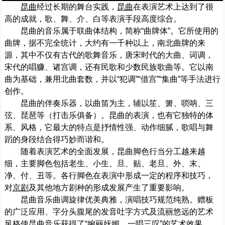
昆曲
经
过长期的舞台实践，
昆曲
在表演艺术上达到了很
高的成就，歌、舞、介、白等表演手段高度综合。
昆曲的音乐属于联曲体结构，简称“曲牌体”。它所使用的
曲牌，据不完全统计，大约有一千种以上，南北曲牌的来
源，其中不仅有古代的歌舞音乐，唐宋时代的大曲、词调，
宋代的唱赚、诸宫调，还有民歌和少数民族歌曲等。它以南
曲为基础，兼用北曲套数，并以“犯调”“借宫”“集曲”等手法进行
创作。
昆曲的伴奏乐器，以曲笛为主，辅以笙、箫、唢呐、三
弦、琵琶等（打击乐俱备）。昆曲的表演，也有它独特的体
系、风格，它最大的特点是抒情性强、动作细腻，歌唱与舞
蹈的身段结合得巧妙而谐和。
随着表演艺术的全面发展，昆曲脚色行当分工越来越
细，主要脚色包括老生、小生、旦、贴、老旦、外、末、
净、付、丑等。各行脚色在表演中形成一定的程序和技巧，
对
京剧
及其他地方剧种的形成发展产生了重要影响。
昆曲音乐曲调旋律优美典雅，演唱技巧规范纯熟。赠板
的广泛应用、字分头腹尾的发音吐字方式及流丽悠远的艺术
风格使昆曲音乐获得了“婉丽妩媚，一唱三叹”的艺术效果。