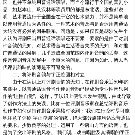
国，也并不单纯用普通话演唱。而当今流行于全国的喜剧小
品，如赵本山、巩汉林等演员用的都是东北话。这些都说
明，艺术要流行于全国全在于它的艺术魅力，并不是简单地
以使用普通话为条件的。一种艺术的普及与是否运用普通话
大约没有必然的因果联系。问题是，如果仅仅是胡沙先生个
人认为评剧应当用普通话演唱还不要紧，要紧的是由于对剧
种音韵的无知、对艺术语言与生活语言关系的无知、和对推
广普通话的误解，几乎造成全国范围内评剧音韵的丢弃。这
便是评剧音乐发展中一个重大的问题。正因为如此，所以当
代评剧韵味的淡薄是不可避免的。
二、将评剧音韵与字正腔圆相对立
由于在认识上对评剧音韵的无知，在评剧音乐近50年的
实践中，以普通话语音当作评剧音韵已经成为专业性音乐创
作的“理性自觉”。这样，于认识上便常常发生混乱，由此导致
了创作方法上的失误。比如一位评剧音乐家在总结评剧音乐
创作中如何保持评剧音乐风格时谈到：“我们在行腔时尽可能
地注意了评剧‘字正腔圆’的传统，绝大部分旋律均适应普通话
的要求。少数倒字的处理，运用了一些唐山方言的语音，也
是为了突出评剧的风格。”我们说，戏曲唱腔及其演唱的字正