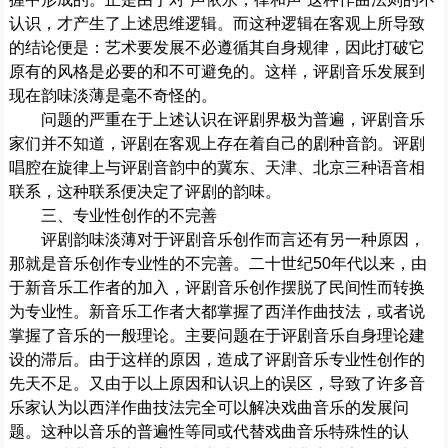
认识，才产生了上述思维逻辑。而这种逻辑在客观上所导致
的结论便是：艺术要发展不必遵循其自身规律，因此打破它
原有的风格是必要的和不可避免的。这样，评剧音乐发展到
现在韵味淡薄是毫不奇怪的。
问题的严重在于上述认识在评剧界极为普遍，评剧音乐
家们并不知道，评剧在客观上存在着自己的剧种音韵。评剧
唱腔在旋律上与评剧音韵中的冀东、天津、北京三种语音相
联系，这种联系便决定了评剧的韵味。
三、专业性创作的不完善
评剧韵味淡薄对于评剧音乐创作而言还有另一种原因，
那就是音乐创作专业性的不完善。二十世纪50年代以来，由
于新音乐工作者的加入，评剧音乐创作摆脱了民间性而转换
为专业性。新音乐工作者大都掌握了西洋作曲技法，或者说
掌握了音乐的一般理论。主要问题在于评剧音乐自身理论建
设的滞后。由于这样的原因，造成了评剧音乐专业性创作的
先天不足。又由于以上原因和认识上的误区，导致了许多音
乐家认为以西洋作曲技法完全可以解决戏曲音乐的发展问
题。这种以音乐的普遍性等同或代替戏曲音乐特殊性的认