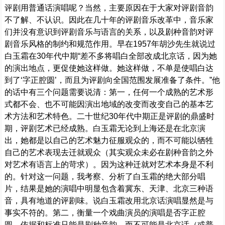
评剧用普通话演唱呢？当然，主要原因在于大家对评剧音韵
不了解、不认识。因此在几十年的评剧音乐改革中，音乐家
们并没有意识到评剧音乐与语言的关系，以及剧种音韵对评
剧音乐风格的制约和规范作用。早在1957年胡沙先生就说过
白玉霜在30年代中期“差不多将唱白全部改成北京话，因为她
的演出地点，更促使她这样做。她这样做，不单是使唱白达
到了‘字正腔圆’，而且为评剧向全国范围发展准备了条件。”他
的话中有三个问题需要说清：第一，任何一个成熟的艺术形
式都不会、也不可能因演出地域的改变而改变自己的基本艺
术方法和艺术特色。二十世纪30年代中期正是评剧的鼎盛时
期，评剧艺术已经成熟。白玉霜无论到上海还是在北京演
出，她都是以自己的艺术魅力征服观众的，而不可能以牺牲
自己的艺术表现去迁就观众（其实观众未必在剧种音韵之外
对艺术有语言上的苛求）。因为这种迁就对艺术本身是不利
的。针对这一问题，我考察、分析了白玉霜的绝大部分唱
片，结果是她的演唱中明显包含着冀东、天津、北京三种语
音，具有地道的评剧味。说白玉霜改用北京话演唱显然是与
事实不符的。第二，衡量一个戏曲演员的演唱是否字正腔
圆，依据和标准只能是剧种音韵，而不可能是北京话（或普