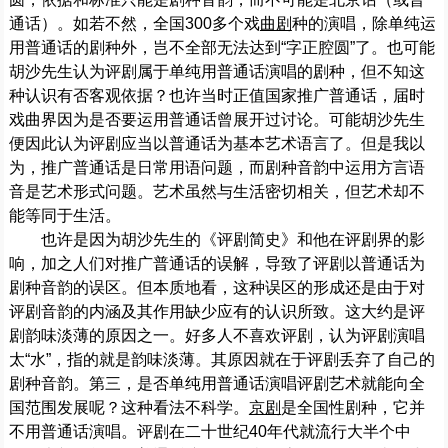
通话）。如若不然，全国300多个戏
曲剧
种的演唱，除单纯运
用普通话的剧种外，岂不全部无法达到“字正腔圆”了。也可能
胡沙先生认为评剧属于单纯用普通话演唱的剧种，但不知这
种认识有否客观依据？也许当时正值国家推广普通话，届时
戏曲界因为是否要运用普通话曾展开过讨论。可能胡沙先生
便因此认为评剧应当以普通话为基本艺术语言了。但是我以
为，推广普通话是日常用语问题，而剧种音韵中运用方言语
音是艺术形式问题。艺术虽然与生活密切相关，但艺术却不
能等同于生活。
也许是因为胡沙先生的《评剧简史》和他在评剧界的影
响，加之人们对推广普通话的误解，导致了评剧以普通话为
剧种音韵的误区。但本质地看，这种误区的形成还是由于对
评剧音韵的内涵及其作用缺少应有的认识所致。这大约是评
剧韵味淡薄的原因之一。好多人不喜欢评剧，认为评剧演唱
太“水”，指的就是韵味淡薄。其原因就在于评剧丢弃了自己的
剧种音韵。第三，是否单纯用普通话演唱评剧艺术就能向全
国范围发展呢？这种看法不科学。
京剧
是全国性剧种，它并
不用普通话演唱。评剧在二十世纪40年代就流行大半个中