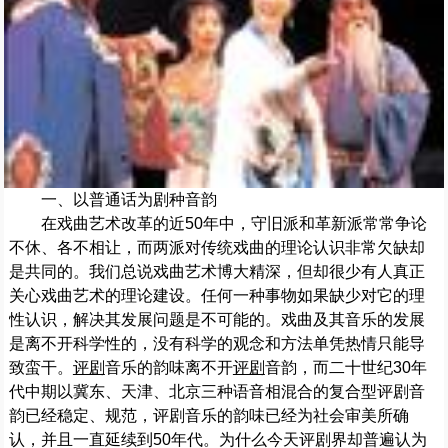
一、以普通话为剧种音韵
在戏曲艺术改革的近50年中，守旧派和革新派常常争论
不休、各不相让，而两派对传统戏曲的理论认识非常欠缺却
是共同的。我们总说戏曲艺术博大精深，但却很少有人真正
关心戏曲艺术的理论建设。任何一种事物如果缺少对它的理
性认识，解决其发展问题是不可能的。戏曲及其音乐的发展
是离不开科学性的，没有科学的观念和方法单凭热情只能导
致蛮干。
评剧
音乐的韵味离不开
评剧
音韵，而二十世纪30年
代中期以冀东、天津、北京三种语音相混合的复合型评剧音
韵已经稳定、规范，评剧音乐的韵味已经为社会审美所确
认，并且一直延续到50年代。为什么今天评剧界却普遍认为