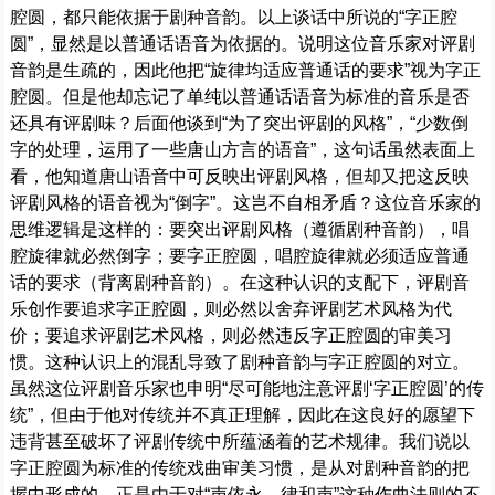
腔圆，都只能依据于剧种音韵。以上谈话中所说的“字正腔
圆”，显然是以普通话语音为依据的。说明这位音乐家对评剧
音韵是生疏的，因此他把“旋律均适应普通话的要求”视为字正
腔圆。但是他却忘记了单纯以普通话语音为标准的音乐是否
还具有评剧味？后面他谈到“为了突出评剧的风格”，“少数倒
字的处理，运用了一些唐山方言的语音”，这句话虽然表面上
看，他知道唐山语音中可反映出评剧风格，但却又把这反映
评剧风格的语音视为“倒字”。这岂不自相矛盾？这位音乐家的
思维逻辑是这样的：要突出评剧风格（遵循剧种音韵），唱
腔旋律就必然倒字；要字正腔圆，唱腔旋律就必须适应普通
话的要求（背离剧种音韵）。在这种认识的支配下，评剧音
乐创作要追求字正腔圆，则必然以舍弃评剧艺术风格为代
价；要追求评剧艺术风格，则必然违反字正腔圆的审美习
惯。这种认识上的混乱导致了剧种音韵与字正腔圆的对立。
虽然这位评剧音乐家也申明“尽可能地注意评剧‘字正腔圆’的传
统”，但由于他对传统并不真正理解，因此在这良好的愿望下
违背甚至破坏了评剧传统中所蕴涵着的艺术规律。我们说以
字正腔圆为标准的传统戏曲审美习惯，是从对剧种音韵的把
握中形成的。正是由于对“声依永，律和声”这种作曲法则的不