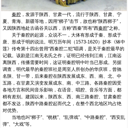
秦腔
，发源于陕西、甘肃一代，流行于陕西、甘肃、宁
夏、青海、新疆等地，因用“梆子”击节，故也称“陕西梆子”，
又因陕西地处古函谷关以西，古称“西秦”而有“西
秦腔
”之称。
关于秦腔的起源，众说不一，大体有形成于秦、形成于
唐、形成于明的说法。明万历年间（1573-1620）抄本《钵中
莲》传奇第十四出曾用“西秦腔二犯”唱调，是关于秦腔最早的
记载。该剧是江南无名氏之作，证明已经传到江南，江南远
离陕西，传播需要时间，这证明秦腔明中叶当已形成。另据
调查，明代最早的秦腔班社是周至人所创办的华庆班，曾驰
名陕、甘一带，后来秦腔在陕西发展成东、西、南、北、中
五路，在甘肃又演变发展成东、南、中三路。各路秦腔因受
各地方言和民间音乐影响，在语音、唱腔、音乐等方面，都
稍有差别。建国以来，陕西东、西、南三路秦腔、甘肃秦腔
都不发达，陕西中路秦腔起而代之，在整个西北地区均占绝
对优势。
当地也叫“梆子”、“桄桄”、“乱弹戏”、“中路秦腔”、“西安乱
弹”、“大戏”等。