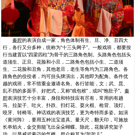
秦腔
的表演自成一家，角色体制有生、旦、净、丑四大
行，各行又分多种，统称为“十三头网子”。一般戏班，都要按
行当建置以“四梁四柱”为骨干的三路角色制。头路角色包括头
道须生、正旦、花脸和小旦，二路角色包括小生、二道须
生、二花脸和丑角，其他老旦，老生等角均为三路角色。各
路角色的佼佼者，均可挂头牌演出，其他即为配角。条件优
越的戏班，常不惜重金邀请名角。各行皆能，文；武、昆、
乱不挡的多面手、好把式，又称“戏包袱”，或叫“饱肚子”。
秦
腔
表演技艺十分丰富，身段和特技应有尽有，常用的有趟
马、拉架子、吐火、扑跌、扫灯花、耍火棍、枪背、顶灯、
咬牙、转椅等。神话戏的表演技艺，更为奇特而多姿。如演
《黄河阵》，要用五种法宝道具。量天尺，翻天印，可施放
长串焰火，金交剪能飞出朵朵蝴蝶。除此，花脸讲究架子
功，以显威武豪迈的气概，群众称其为“架架儿”。