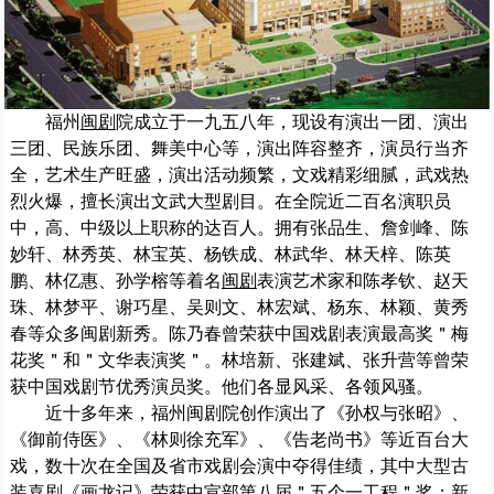
福州
闽剧
院成立于一九五八年，现设有演出一团、演出
三团、民族乐团、舞美中心等，演出阵容整齐，演员行当齐
全，艺术生产旺盛，演出活动频繁，文戏精彩细腻，武戏热
烈火爆，擅长演出文武大型剧目。在全院近二百名演职员
中，高、中级以上职称的达百人。拥有张品生、詹剑峰、陈
妙轩、林秀英、林宝英、杨铁成、林武华、林天梓、陈英
鹏、林亿惠、孙学榕等着名
闽剧
表演艺术家和陈孝钦、赵天
珠、林梦平、谢巧星、吴则文、林宏斌、杨东、林颖、黄秀
春等众多闽剧新秀。陈乃春曾荣获中国戏剧表演最高奖＂梅
花奖＂和＂文华表演奖＂。林培新、张建斌、张升营等曾荣
获中国戏剧节优秀演员奖。他们各显风采、各领风骚。
近十多年来，福州闽剧院创作演出了《孙权与张昭》、
《御前侍医》、《林则徐充军》、《告老尚书》等近百台大
戏，数十次在全国及省市戏剧会演中夺得佳绩，其中大型古
装喜剧《画龙记》荣获中宣部第八届＂五个一工程＂奖；新