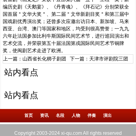
编历史剧《天鹅宴》、《丹青魂》、《拜石记》分别荣获全
国首届＂文华大奖＂、第二届＂文华新剧目奖＂和第三届中
国戏剧优秀演出奖；还曾多次应邀出访日本、新加坡、马来
西亚、台湾、澳门等国家和地区，均受到很高赞誉；一九九
六年赴法国参加比利牛斯国际民间艺术节，进行巡回演出和
艺术交流，并荣获第五十届法国第戎国际民间艺术节铜牌
奖，使闽剧艺术走进了欧洲。
上一篇：
山西省长化梆子剧团
下一篇：
天津市评剧院三团
站内看点
站内看点
首页
资讯
名段
人物
伴奏
演出
Copyright 2003-2024 xi-qu.com All rights reserved