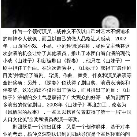
作为一个领衔演员，杨仲义不仅以自己对艺术不懈追求
的精神令人钦佩，而且以自己的做人品格让人感动。2002
年，山西省小戏、小品、小剧种调演在即，杨仲义主动将这
次参演的机会让给了其他演员，推出了本团自编自演的现代
小戏《山妹子》和新编剧目《探妻》，他只在《山妹子》一
剧中担任了作曲。在这次调演中，《山妹子》获得了“最佳剧
目奖”并囊括了编剧、导演、作曲、舞美、伴奏和演员表演等
全部奖项；另外，《探妻》也获得了剧目奖、演员表演奖和
伴奏奖。这次演出不仅推出了演员，而且推出了剧目：《山
妹子》浓郁的乡土气息获得了广大观众的好评，成为剧团下
乡演出的保留剧目。2003年《山妹子》再度加工，改名为
《凤栖岩的故事》，一举又以榜首位置获得了第十一届“中国
人口文化奖”金奖和演员表演一等奖。
剧团既是一个演出团体，又是一个创作群体。基于对事
业的考虑，杨仲义深刻认识到剧团缺导演是个举足轻重的问