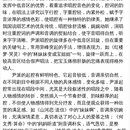
发挥中低音区的优势，着重追求唱腔音色的变化，腔词的韵
味，在唱法上讲究以字行腔，字重腔轻，内紧外松，赋予字
音浓厚的感情色彩，使唱腔有一种独特的韵律美。她继承了
我国说唱艺术的优良传统，唱腔徐舒流畅，娓娓动听，演唱
时注重腔词的声调和音调的熨贴结合，使字音唱得自然，听
来字字清晰。尹派唱腔的旋律多在中低音区回旋，但在重要
的关键句上，常用异峰突起的手法，增强表现力。如《红楼
梦·哭灵》中的“林妹妹变成宝姐姐”一句，旋律一跃而上，在
较高音区结合假声唱法，把宝玉痛彻肝肠的悲痛表现得格外
动人。
尹派的起腔有鲜明特色。它起音较低，音调亲切自然，
在不同剧目中根据不同人物的具体感情，变化多端，尹派起
腔常出现在唱段中间，尤其是大段叙述性的唱段之中，随着
人物感情的转折，突然插入一个节奏舒缓、韵味醇厚的起
腔，不但使人物感情得到充分抒发，而且使观众获得一种欣
赏的满足感。如《山河恋·送信》中的“妹妹啊”，音调亲切婉
转，充满深情柔意，真切表达了对心上人的爱慕之情；《何
文秀·算命》中的“妈妈听道”则音调朴实，语气恳切，是整