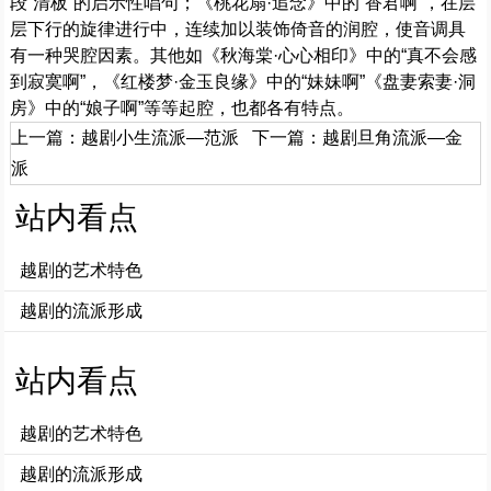
段“清板”的启示性唱句；《桃花扇·追念》中的“香君啊”，在层
层下行的旋律进行中，连续加以装饰倚音的润腔，使音调具
有一种哭腔因素。其他如《秋海棠·心心相印》中的“真不会感
到寂寞啊”，《红楼梦·金玉良缘》中的“妹妹啊”《盘妻索妻·洞
房》中的“娘子啊”等等起腔，也都各有特点。
上一篇：
越剧小生流派—范派
下一篇：
越剧旦角流派—金
派
站内看点
越剧的艺术特色
越剧的流派形成
站内看点
越剧的艺术特色
越剧的流派形成