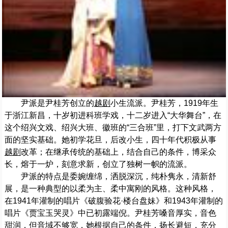
尹派是尹桂芳创立的
越剧
小生流派。尹桂芳，1919年生
于浙江新昌，十岁初进科班学戏，十二岁进入“大华舞台”，在
这个绍兴文戏、绍兴大班、徽班的“三合班”里，打下文武两方
面的坚实基础。她初学花旦，后改小生，四十年代积极从事
越剧
改革；在继承传统的基础上，结合自己的条件，博采众
长，熔于一炉，刻意求新，创立了独树一帜的流派。
尹派的特点是委婉缠绵，洒脱深沉，纯朴隽永，清新舒
展，是一种典型的以柔为主、柔中寓刚的风格。这种风格，
在1941年灌制的唱片《破腹验花·楼台盘妹》和1943年灌制的
唱片《贾宝玉哭灵》中已初露端倪。尹桂芳嗓音厚实，音色
甜润，但音域不够宽，她根据自己的条件，扬长避短，充分