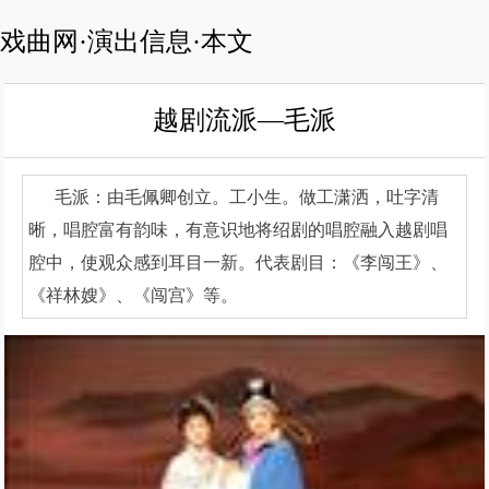
戏曲网·演出信息·本文
越剧流派—毛派
毛派：由毛佩卿创立。工小生。做工潇洒，吐字清
晰，唱腔富有韵味，有意识地将绍剧的唱腔融入越剧唱
腔中，使观众感到耳目一新。代表剧目：《李闯王》、
《祥林嫂》、《闯宫》等。