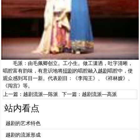
毛派：由毛佩卿创立。工小生。做工潇洒，吐字清晰，
唱腔富有韵味，有意识地将
绍剧
的唱腔融入
越剧
唱腔中，使
观众感到耳目一新。代表剧目：《李闯王》、《祥林嫂》、
《闯宫》等。
上一篇：
越剧流派—陈派
下一篇：
越剧流派—高派
站内看点
越剧的艺术特色
越剧的流派形成