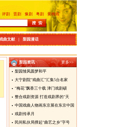
评剧
晋剧
豫剧
粤剧
黄梅戏
戏曲文献
|
梨园漫话
梨园资讯
更多>>
梨园雏凤圆梦和平
大宁剧院“戏曲汇”汇集5台名家
“梅花”飘香三十载 津门戏剧硕
整合戏剧资源 打造戏剧界的“天
中国戏曲人物画东京展在东京中国
戏剧传承月
民间私伙局撑起“曲艺之乡”字号