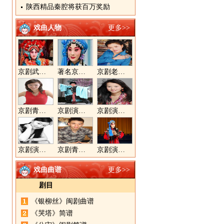
陕西精品秦腔将获百万奖励
戏曲人物
更多>>
京剧武旦演员李静文
著名京剧演员李海燕
京剧老生演员胡晓楠
京剧青衣演员周利
京剧演员郝帅
京剧演员王奕戈
京剧演员陈晓霞
京剧青年演员郝杰
京剧演员张美超
戏曲曲谱
更多>>
剧目
《银柳丝》闽剧曲谱
《哭塔》简谱