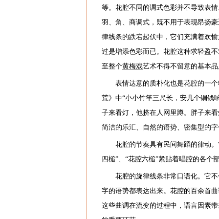
等。花腔不同的调式色彩并不导致表情
羽、角、商调式，既不用于表现昂扬豪
律线条的跌宕起伏中，它们充满着欢愉
过是增添色彩而已。花腔这种求轻盈不
至整个
黄梅戏
艺术不得不留意的基本品
表情达意的质朴化也是花腔的一个
荒》中“小小竹竿三尺长，安几个铜钱
子来看灯，他挤在人网里蹲。胖子来看
简洁的乐汇、自然的语势、密集型的字
花腔的节奏具有民间舞蹈的律动。它
四槌”、“花腔六槌”紧贴着唱腔的各
花腔的旋律线条非常口语化。它不
字的语势都表达出来。花腔的百余首曲调
这些曲调在流变的过程中，语言因素带