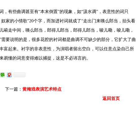
词，有些曲调甚至有“本末倒置”的现象，如“汲水调”，表意性的词只
奴家的小情歌”20个字，而加进衬词就成了“走出门来咦么郎当，抬头看
儿嗬走中间，咦么郎当，郎得儿郎当，郎得儿郎当，唆儿嘞，唆儿嘞，
”需要说明的是，很多花腔的衬词都是曲调不可缺少的部分，它扩大了曲
丰富起来。衬字的非表意性，为演唱者留出空白，可以任意点染自己所
来易懂的词意变得难以捕捉，这是不必讳言的。
下一篇：
黄梅戏表演艺术特点
返回首页