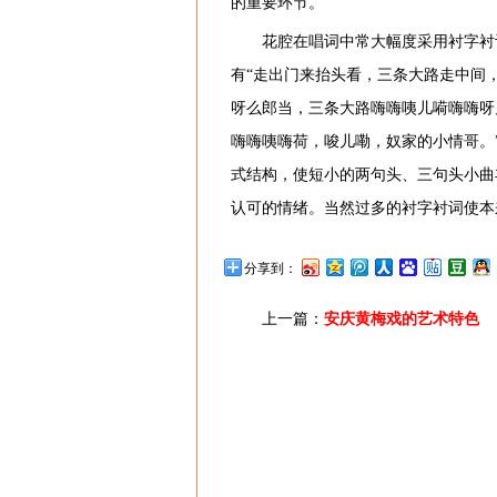
的重要环节。
花腔在唱词中常大幅度采用衬字衬
有“走出门来抬头看，三条大路走中间，
呀么郎当，三条大路嗨嗨咦儿嗬嗨嗨呀
嗨嗨咦嗨荷，唆儿嘞，奴家的小情哥。
式结构，使短小的两句头、三句头小曲
认可的情绪。当然过多的衬字衬词使本
分享到：
上一篇：
安庆黄梅戏的艺术特色