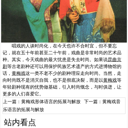
唱戏的人谈时尚化，在今天也许不合时宜，但不要忘
记，就在五十年前甚至二十午前，戏曲是非常时尚的艺术品
种。其实，今天戏曲的最大忧患是失去时尚。如果说
昆曲
京
剧
等古老剧种还可以用保护民族艺术遗产的方式进博物馆的
话，
黄梅戏
这一类不老不少的剧种理应走向时尚。当然，走
向时尚既不是消灭自我，也不是彻底决裂，而是以
黄梅戏
等
年轻剧种现有的忧势做基础，引入时尚慨念，与时俱迸，让
更多的人们喜爱它。
上一篇：
黄梅戏形体语言的拓展与解放
下一篇：
黄梅戏音
乐语言的拓展与解放
站内看点