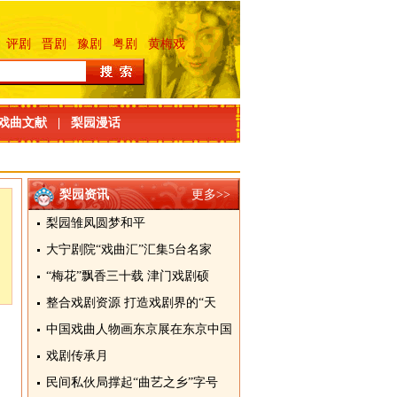
评剧
晋剧
豫剧
粤剧
黄梅戏
戏曲文献
|
梨园漫话
梨园资讯
更多>>
梨园雏凤圆梦和平
大宁剧院“戏曲汇”汇集5台名家
“梅花”飘香三十载 津门戏剧硕
整合戏剧资源 打造戏剧界的“天
中国戏曲人物画东京展在东京中国
戏剧传承月
民间私伙局撑起“曲艺之乡”字号