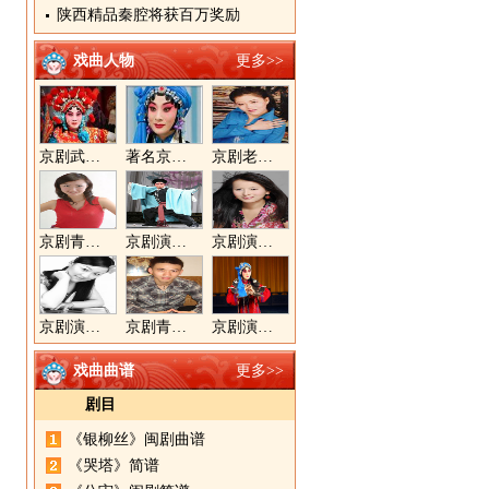
陕西精品秦腔将获百万奖励
戏曲人物
更多>>
京剧武旦演员李静文
著名京剧演员李海燕
京剧老生演员胡晓楠
京剧青衣演员周利
京剧演员郝帅
京剧演员王奕戈
京剧演员陈晓霞
京剧青年演员郝杰
京剧演员张美超
戏曲曲谱
更多>>
剧目
《银柳丝》闽剧曲谱
《哭塔》简谱