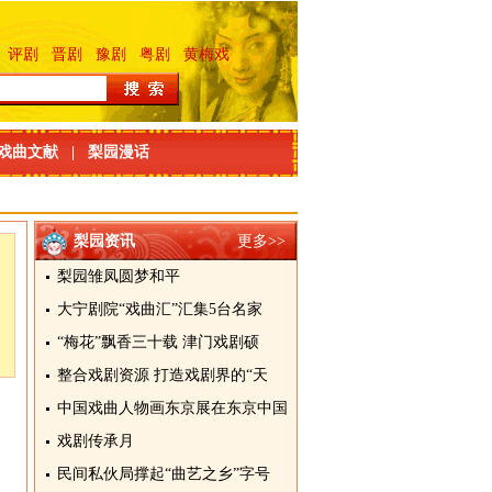
评剧
晋剧
豫剧
粤剧
黄梅戏
戏曲文献
|
梨园漫话
梨园资讯
更多>>
梨园雏凤圆梦和平
大宁剧院“戏曲汇”汇集5台名家
“梅花”飘香三十载 津门戏剧硕
整合戏剧资源 打造戏剧界的“天
中国戏曲人物画东京展在东京中国
戏剧传承月
民间私伙局撑起“曲艺之乡”字号