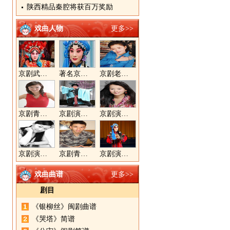
陕西精品秦腔将获百万奖励
戏曲人物
更多>>
京剧武旦演员李静文
著名京剧演员李海燕
京剧老生演员胡晓楠
京剧青衣演员周利
京剧演员郝帅
京剧演员王奕戈
京剧演员陈晓霞
京剧青年演员郝杰
京剧演员张美超
戏曲曲谱
更多>>
剧目
《银柳丝》闽剧曲谱
《哭塔》简谱