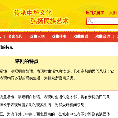
热门关键字：
京剧
讯
|
名家名段
|
戏曲人物
|
戏曲伴奏
|
戏曲曲谱
|
戏曲台词
|
剧的特点
评剧的特点
易懂，演唱明白如话。表现时生活气息浓郁，具有亲切的民间风味：它
表现绚丽多彩的现实生活，为群众所喜闻乐见。
浅显易懂，演唱明白如话。表现时生活气息浓郁，具有亲切的民间风
擅长于表现绚丽多彩的现实生活，为群众所喜闻乐见。
区广为流传外，中南，西北西南的一些城市中也有不少
评剧
表演团体，