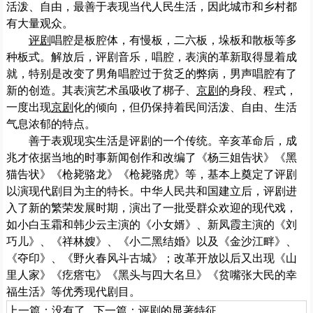
活泼、自由，最善于表现当代人民生活，因此城市和乡村都
有大量观众。
评剧
唱腔是板腔体，有慢板，二六板，垛板和散板等多
种板式。解放后，评剧音乐，唱腔，表演的革新取得显着成
就，特别是改变了男角唱腔过于贫乏的弊病，男声唱腔有了
新的创造。其表演艺术虽吸收了梆子、
京剧
的身段、程式，
一度出现
京剧
化的倾向，但仍保持着民间活泼、自由、生活
气息浓郁的特点。
善于表观现实生活是评剧的一个传统。辛亥革命后，成
兆才依据当地的时事新闻创作和改编了《杨三姐告状》《黑
猫告状》《枪毙骆龙》《枪毙骆虎》等，基本上奠定了评剧
以演现代剧目为主的特长。中华人民共和国建立后，评剧进
入了新的繁荣发展时期，演出了一批受群众欢迎的现代戏，
如小白玉霜和韩少云主演的《小女婿》、新凤霞主演的《刘
巧儿》、《祥林嫂》、《小二黑结婚》以及《金沙江畔》、
《夺印》、《野火春风斗古城》；改革开放以后又出现《山
里人家》《疙瘩屯》《黑头与四大名旦》《贫嘴张大民的幸
福生活》等优秀现代剧目。
上一篇：没有了 下一篇：
评剧的显著特征