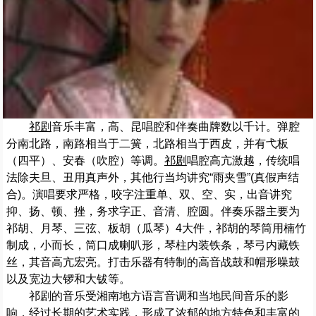
祁剧
音乐丰富，高、昆唱腔和伴奏曲牌数以千计。弹腔
分南北路，南路相当于二簧，北路相当于西皮，并有弋板
（四平）、安春（吹腔）等调。
祁剧
唱腔高亢激越，传统唱
法除夫旦、丑用真声外，其他行当均讲究“雨夹雪”(真假声结
合)。演唱要求严格，咬字注重单、双、空、实，出音讲究
抑、扬、顿、挫，务求字正、音清、腔圆。伴奏乐器主要为
祁胡、月琴、三弦、板胡（瓜琴）4大件，祁胡的琴筒用楠竹
制成，小而长，筒口成喇叭形，琴柱内装铁条，琴弓内藏铁
丝，其音高亢宏亮。打击乐器有特制的高音战鼓和帽形噪鼓
以及宽边大锣和大钹等。
祁剧的音乐受湘南地方语言音调和当地民间音乐的影
响，经过长期的艺术实践，形成了浓郁的地方特色和丰富的