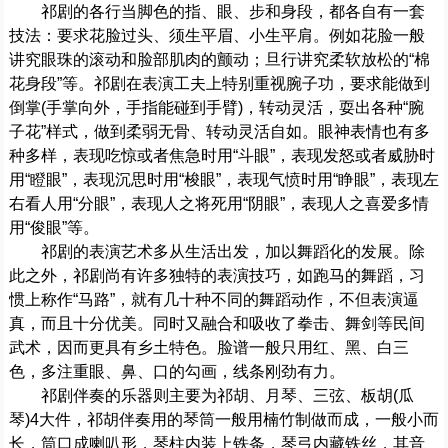
祁剧的各行当脚色的指、眼、步和身段，都各自有一套
技法：要求花脸过头、须生平眉、小生平肩。例如花脸一般
讲究眼珠的滚动和脸部肌肉的颤动；旦行讲究柔软放松的“棉
花身段”等。祁剧在表演工夫上特别重视腕子功，要求能做到
倒掌(手掌向外，手指能碰到手臂)，转动灵活，耍出各种“腕
子花”样式，做到柔弱无骨、转动灵活自如。眼神表情也有多
种多样，表现吃惊或者焦急时用“斗眼”，表现发怒或者威胁时
用“瞪眼”，表现沉思时用“梭眼”，表现气愤时用“睁眼”，表现左
右看人用“分眼”，表现人之将死用“阴眼”，表现人之喜爱多情
用“俊眼”等。
祁剧的表演艺术多从生活出发，加以舞蹈化的发展。除
此之外，祁剧尚有许多独特的表演技巧，如跑马的舞蹈，习
惯上称作“马路”，就有几十种不同的舞蹈动作，不但表演逼
真，而且十分优美。同时又融合和吸收了拳击、舞剑等民间
武术，因而更具有乡土特色。脸谱一般只用红、黑、白三
色，多注重眼、鼻、口的勾画，线条刚劲有力。
祁剧伴奏的乐器则主要为祁胡、月琴、三弦、板胡(瓜
琴)4大件，祁胡伴奏用的琴筒一般用楠竹制做而成，一般小而
长，筒口成喇叭形，琴柱内装上铁条，琴弓内藏铁丝，其音