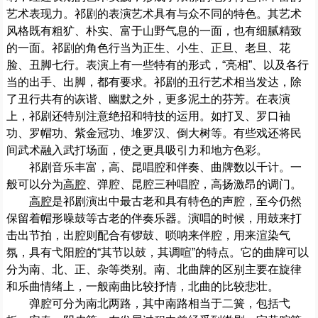
艺术表现力。祁剧的表演艺术具有与众不同的特色。其艺术
风格既有粗犷、朴实、富于山野气息的一面，也有细腻精致
的一面。祁剧的角色行当为正生、小生、正旦、老旦、花
脸、丑脚七行。表演上有一些特有的形式，“亮相”、以及各行
当的出手、出脚，都有要求。祁剧的丑行艺术相当发达，除
了丑行共有的诙谐、幽默之外，更多泥土的芬芳。在表演
上，祁剧还特别注意绝招和特技的运用。如打叉、罗口袖
功、罗帽功、紫金冠功、堆罗汉、倒大树等。有些戏还将民
间武术融入武打场面，使之更具吸引力和地方色彩。
祁剧音乐丰富，高、昆唱腔和伴奏、曲牌数以千计。一
般可以分为
高腔
、弹腔、昆腔三种唱腔，高扬激昂的调门。
高腔
是祁剧演出中最古老和具有特色的声腔，至今仍然
保留着帽形噪鼓等古老的伴奏乐器。演唱的时候，用鼓来打
击出节拍，出腔则配合有锣鼓、唢呐来伴腔，用来渲染气
氛，具有弋阳腔的“其节以鼓，其调喧”的特点。它的曲牌可以
分为南、北、正、杂等类别。南、北曲牌的区别主要在旋律
和乐曲情绪上，一般南曲比较抒情，北曲的比较悲壮。
弹腔可分为南北两路，其中南路相当于二簧，包括弋