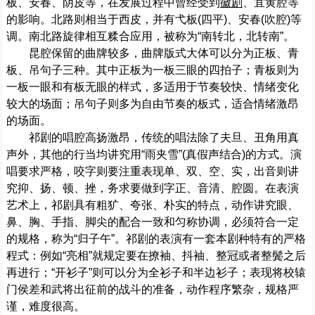
板、安春、阴皮等，在发展过程中曾经受到
徽剧
、宜黄腔等
的影响。北路则相当于西皮，并有弋板(四平)、安春(吹腔)等
调。南北路旋律相互糅合应用，被称为“南转北，北转南”。
昆腔保留的曲牌较多，曲牌版式大体可以分为正板、青
板、吊句子三种。其中正板为一板三眼的四拍子；青板则为
一板一眼和有板无眼的样式，多适用于节奏较快、情绪变化
较大的场面；吊句子则多为自由节奏的板式，适合情绪激昂
的场面。
祁剧的唱腔高扬激昂，传统的唱法除了夫旦、丑角用真
声外，其他的行当均讲究用“雨夹雪”(真假声结合)的方式。演
唱要求严格，咬字则要注重表现单、双、空、实，出音则讲
究抑、扬、顿、挫，务求要做到字正、音清、腔圆。在表演
艺术上，祁剧具有粗犷、夸张、朴实的特点，动作讲究眼、
鼻、胸、手指、脚尖的配合一致和匀称协调，必须符合一定
的规格，称为“归子午”。祁剧的表演有一套本剧种特有的严格
程式：例如“亮相”就规定要在撩袖、抖袖、整冠或者整鬓之后
再进行；“开衫子”则可以分为全衫子和半边衫子；表现将校辕
门侯差和武将出征前的战斗的准备，动作程序繁杂，规格严
谨，难度很高。