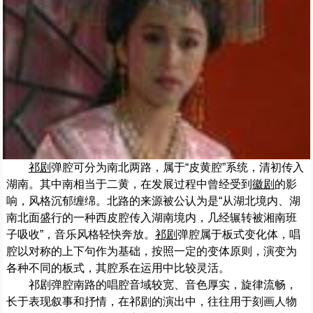
祁剧
弹腔可分为南北两路，属于“皮黄腔”系统，清初传入
湖南。其中南相当于二黄，在发展过程中曾经受到
徽剧
的影
响，风格沉郁缠绵。北路的来源被公认为是“从湖北境内、湖
南北面盛行的一种西皮腔传入湖南境内，几经辗转被湘南班
子吸收”，音乐风格轻快奔放。
祁剧
弹腔属于板式变化体，唱
腔以对称的上下句作为基础，按照一定的变体原则，演变为
各种不同的板式，其腔系在运用中比较灵活。
祁剧弹腔南路的唱腔音域较宽、音色厚实，旋律流畅，
长于表现叙事和抒情，在祁剧的演出中，往往用于刻画人物