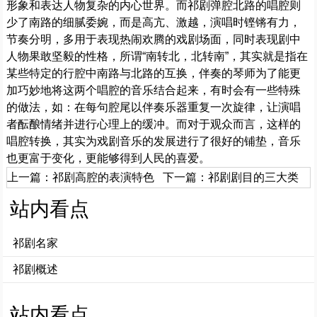
形象和表达人物复杂的内心世界。而祁剧弹腔北路的唱腔则
少了南路的细腻委婉，而是高亢、激越，演唱时铿锵有力，
节奏分明，多用于表现热闹欢腾的戏剧场面，同时表现剧中
人物果敢坚毅的性格，所谓“南转北，北转南”，其实就是指在
某些特定的行腔中南路与北路的互换，伴奏的琴师为了能更
加巧妙地将这两个唱腔的音乐结合起来，有时会有一些特殊
的做法，如：在每句腔尾以伴奏乐器重复一次旋律，让演唱
者酝酿情绪并进行心理上的缓冲。而对于观众而言，这样的
唱腔转换，其实为戏剧音乐的发展进行了很好的铺垫，音乐
也更富于变化，更能够得到人民的喜爱。
上一篇：
祁剧高腔的表演特色
下一篇：
祁剧剧目的三大类
站内看点
祁剧名家
祁剧概述
站内看点