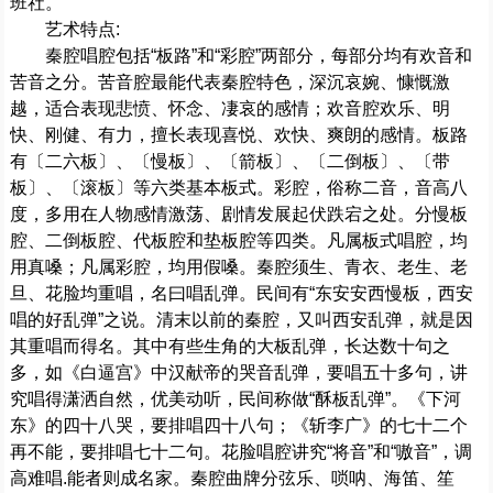
班社。
艺术特点:
秦腔唱腔包括“板路”和“彩腔”两部分，每部分均有欢音和
苦音之分。苦音腔最能代表秦腔特色，深沉哀婉、慷慨激
越，适合表现悲愤、怀念、凄哀的感情；欢音腔欢乐、明
快、刚健、有力，擅长表现喜悦、欢快、爽朗的感情。板路
有〔二六板〕、〔慢板〕、〔箭板〕、〔二倒板〕、〔带
板〕、〔滚板〕等六类基本板式。彩腔，俗称二音，音高八
度，多用在人物感情激荡、剧情发展起伏跌宕之处。分慢板
腔、二倒板腔、代板腔和垫板腔等四类。凡属板式唱腔，均
用真嗓；凡属彩腔，均用假嗓。秦腔须生、青衣、老生、老
旦、花脸均重唱，名曰唱乱弹。民间有“东安安西慢板，西安
唱的好乱弹”之说。清末以前的秦腔，又叫西安乱弹，就是因
其重唱而得名。其中有些生角的大板乱弹，长达数十句之
多，如《白逼宫》中汉献帝的哭音乱弹，要唱五十多句，讲
究唱得潇洒自然，优美动听，民间称做“酥板乱弹”。《下河
东》的四十八哭，要排唱四十八句；《斩李广》的七十二个
再不能，要排唱七十二句。花脸唱腔讲究“将音”和“嗷音”，调
高难唱.能者则成名家。秦腔曲牌分弦乐、唢呐、海笛、笙