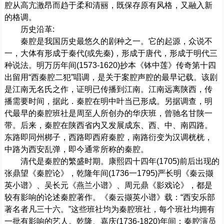
腔从高亢激昂而趋于柔和清丽，既保存原有风格，又融入新
的格调。
历史沿革:
秦腔是我国历史最悠久的剧种之一。它的起源，众说不
一，大体有形成于秦代(或先秦)，形成于唐代，形成于明代三
种说法。明万历年间(1573-1620)抄本《钵中莲》传奇第十四
出留用“西秦腔二犯”唱调，是关于案腔声腔的最早记载。该剧
是江南无名氏之作，证明已传播到江南。江南远离陕西，传
播需要时间，据此．秦腔在明中叶当已形成。另据调查，明
代最早的秦腔班社是周至人所创办的华庆班，曾驰名甘陕一
带。后来，秦腔在陕西省内又发展成东、西、中、南四路。
东路即同州梆子，西路即西府秦腔，南路衍变为汉调桄桄，
中路为西安乱弹，即今通常所称的秦腔。
清代是秦腔的繁盛时期。康熙四十四年(1705)前后出现的
张鼎望《秦腔论》，乾隆年间(1736一1795)严长明《秦云撷
英小谱》、吴长元《燕兰小谱》、周元鼎《影戏论》，都是
较有影响的论述秦腔著作。《秦云撷英小谱》载：“西安乐部
著名者凡三十六。”这些班社均为秦腔班社，每个班社均拥有
一批有影响的艺人。乾隆、嘉庆(1736-1820)年间：秦腔演员