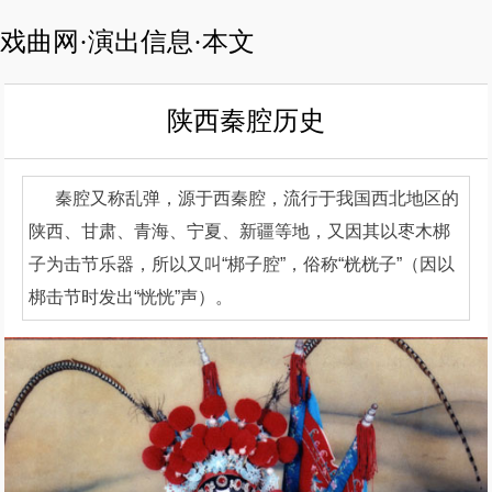
戏曲网·演出信息·本文
陕西秦腔历史
秦腔又称乱弹，源于西秦腔，流行于我国西北地区的
陕西、甘肃、青海、宁夏、新疆等地，又因其以枣木梆
子为击节乐器，所以又叫“梆子腔”，俗称“桄桄子”（因以
梆击节时发出“恍恍”声）。