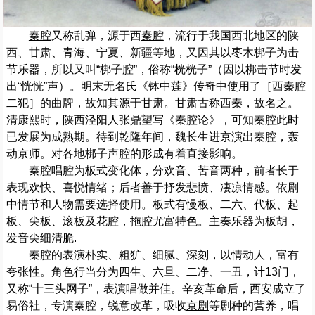
秦腔
又称乱弹，源于西
秦腔
，流行于我国西北地区的陕
西、甘肃、青海、宁夏、新疆等地，又因其以枣木梆子为击
节乐器，所以又叫“梆子腔”，俗称“桄桄子”（因以梆击节时发
出“恍恍”声）。明末无名氏《钵中莲》传奇中使用了［西秦腔
二犯］的曲牌，故知其源于甘肃。甘肃古称西秦，故名之。
清康熙时，陕西泾阳人张鼎望写《秦腔论》，可知秦腔此时
已发展为成熟期。待到乾隆年间，魏长生进京演出秦腔，轰
动京师。对各地梆子声腔的形成有着直接影响。
秦腔唱腔为板式变化体，分欢音、苦音两种，前者长于
表现欢快、喜悦情绪；后者善于抒发悲愤、凄凉情感。依剧
中情节和人物需要选择使用。板式有慢板、二六、代板、起
板、尖板、滚板及花腔，拖腔尤富特色。主奏乐器为板胡，
发音尖细清脆.
秦腔的表演朴实、粗犷、细腻、深刻，以情动人，富有
夸张性。角色行当分为四生、六旦、二净、一丑，计13门，
又称“十三头网子”，表演唱做并佳。辛亥革命后，西安成立了
易俗社，专演秦腔，锐意改革，吸收
京剧
等剧种的营养，唱