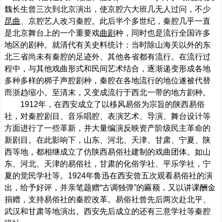
魏长生曾三次到北京演出，使京腔六大班几无人过问，不少
昆曲
、京腔艺人改习秦腔。此后半个多世纪，秦腔几乎一直
是北京舞台上的一个重要戏
曲剧
种，同时也是流行全国许多
地区的剧种。就清代有关史料统计：当时除山海关以外的东
北三省尚未有秦腔的足迹外、其他各省都有流行。在流行过
程中，与其他戏曲形式和民间艺术结合，逐渐递变形成各地
多种多样的梆子声腔剧种，秦腔在各地流行的地位遂被代替
而浙趋缩小。至清末，又变成流行于西北一带的地方剧种。
1912年，在西安成立了以移风易俗为宗旨的陕西易俗
社，对秦腔剧目、音乐唱腔、表演艺术、导演、舞台设计等
方面进行了一些革新，并大量编演反映资产阶级民主革命的
新剧目。在此影响下，山东、河北、天津、甘肃、宁夏、陕
西等地，都相继成立了仿陕西易俗社建制的戏曲团体。如山
东、河北、天津的易俗社，甘肃的化俗学社、平乐学社，宁
夏的觉民学社等。1924年鲁迅在西安曾五次观看易俗社的演
出，给予好评，并亲笔题赠“古调独弹”的匾额，又以讲课酬金
捐赠，支持易俗社的秦腔改革。易俗社曾先后两次赴北平、
武汉和甘肃等地演出。西安先后成立的还有三意学社等秦腔