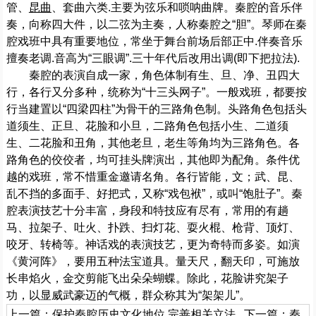
管、
昆曲
、套曲六类.主要为弦乐和唢呐曲牌。秦腔的音乐伴
奏，向称四大件，以二弦为主奏，人称秦腔之“胆”。琴师在秦
腔戏班中具有重要地位，常坐于舞台前场后部正中.伴奏音乐
擅奏老调.音高为“三眼调”.三十年代后改用出调(即下把拉法).
秦腔的表演自成一家，角色体制有生、旦、净、丑四大
行，各行又分多种，统称为“十三头网子”。一般戏班，都要按
行当建置以“四梁四柱”为骨干的三路角色制。头路角色包括头
道须生、正旦、花脸和小旦，二路角色包括小生、二道须
生、二花脸和丑角，其他老旦，老生等角均为三路角色。各
路角色的佼佼者，均可挂头牌演出，其他即为配角。条件优
越的戏班，常不惜重金邀请名角。各行皆能，文；武、昆、
乱不挡的多面手、好把式，又称“戏包袱”，或叫“饱肚子”。秦
腔表演技艺十分丰富，身段和特技应有尽有，常用的有趟
马、拉架子、吐火、扑跌、扫灯花、耍火棍、枪背、顶灯、
咬牙、转椅等。神话戏的表演技艺，更为奇特而多姿。如演
《黄河阵》，要用五种法宝道具。量天尺，翻天印，可施放
长串焰火，金交剪能飞出朵朵蝴蝶。除此，花脸讲究架子
功，以显威武豪迈的气概，群众称其为“架架儿”。
上一篇：
保护秦腔历史文化地位 完善相关立法
下一篇：
秦