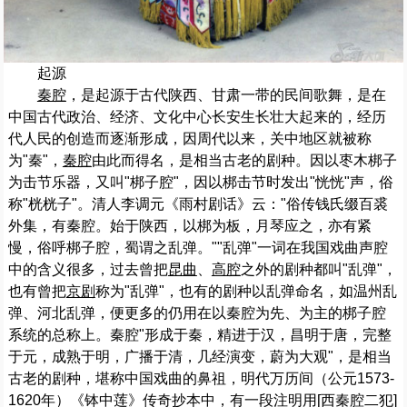
起源
秦腔
，是起源于古代陕西、甘肃一带的民间歌舞，是在
中国古代政治、经济、文化中心长安生长壮大起来的，经历
代人民的创造而逐渐形成，因周代以来，关中地区就被称
为"秦"，
秦腔
由此而得名，是相当古老的剧种。因以枣木梆子
为击节乐器，又叫"梆子腔"，因以梆击节时发出"恍恍"声，俗
称"桄桄子"。清人李调元《雨村剧话》云："俗传钱氏缀百裘
外集，有秦腔。始于陕西，以梆为板，月琴应之，亦有紧
慢，俗呼梆子腔，蜀谓之乱弹。""乱弹"一词在我国戏曲声腔
中的含义很多，过去曾把
昆曲
、
高腔
之外的剧种都叫"乱弹"，
也有曾把
京剧
称为"乱弹"，也有的剧种以乱弹命名，如温州乱
弹、河北乱弹，便更多的仍用在以秦腔为先、为主的梆子腔
系统的总称上。秦腔"形成于秦，精进于汉，昌明于唐，完整
于元，成熟于明，广播于清，几经演变，蔚为大观"，是相当
古老的剧种，堪称中国戏曲的鼻祖，明代万历间（公元1573-
1620年）《钵中莲》传奇抄本中，有一段注明用[西秦腔二犯]