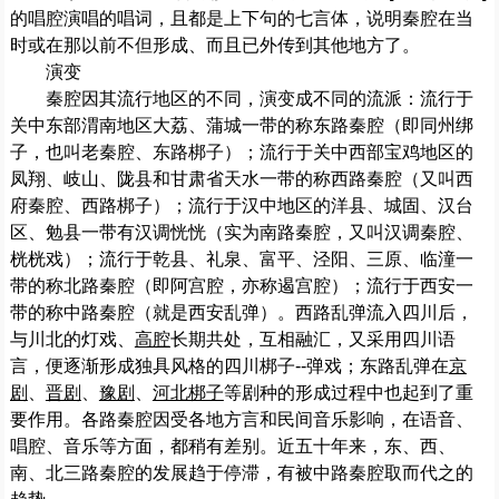
的唱腔演唱的唱词，且都是上下句的七言体，说明秦腔在当
时或在那以前不但形成、而且已外传到其他地方了。
演变
秦腔因其流行地区的不同，演变成不同的流派：流行于
关中东部渭南地区大荔、蒲城一带的称东路秦腔（即同州绑
子，也叫老秦腔、东路梆子）；流行于关中西部宝鸡地区的
凤翔、岐山、陇县和甘肃省天水一带的称西路秦腔（又叫西
府秦腔、西路梆子）；流行于汉中地区的洋县、城固、汉台
区、勉县一带有汉调恍恍（实为南路秦腔，又叫汉调秦腔、
桄桄戏）；流行于乾县、礼泉、富平、泾阳、三原、临潼一
带的称北路秦腔（即阿宫腔，亦称遏宫腔）；流行于西安一
带的称中路秦腔（就是西安乱弹）。西路乱弹流入四川后，
与川北的灯戏、
高腔
长期共处，互相融汇，又采用四川语
言，便逐渐形成独具风格的四川梆子--弹戏；东路乱弹在
京
剧
、
晋剧
、
豫剧
、
河北梆子
等剧种的形成过程中也起到了重
要作用。各路秦腔因受各地方言和民间音乐影响，在语音、
唱腔、音乐等方面，都稍有差别。近五十年来，东、西、
南、北三路秦腔的发展趋于停滞，有被中路秦腔取而代之的