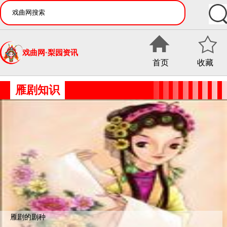
戏曲网·梨园资讯
首页
收藏
雁剧知识
雁剧的剧种