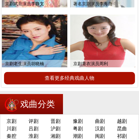
京剧武旦演员李静文
著名京剧演员李海燕
京剧老生演员胡晓楠
京剧青衣演员周利
查看更多经典戏曲人物
戏曲分类
京剧
评剧
晋剧
豫剧
曲剧
越剧
川剧
吕剧
沪剧
粤剧
汉剧
昆曲
秦腔
淮剧
湘剧
潮剧
闽剧
祁剧