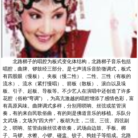
北路梆子的唱腔为板式变化体结构，北路梆子音乐包括
唱腔，曲牌、锣鼓经三部分。是七声清乐音阶徵调式，板式
有四股眼（慢板）、夹板（慢二性）、二性、三性（有板的
流水）、流水（紧打慢唱）、箭板（散板）、滚白以及垛
板、引子、起板、导板等。不少艺人在演唱中还创造了许多
花腔（俗称“弯调”），为高亢激越的唱腔增添了感情色彩，富
有高原风味。曲牌调式多样，分别用唢呐、丝弦或笙管演
奏，有的来自民歌俗曲，有的则是佛道音乐的移植。乐队分
文武场，文场为“四大件”，板胡为主，二弦、三弦、四弦副
之，唢呐、笙管由操丝弦者吹奏，武场由边鼓、手板、梆
子、马锣、水镲、小锣、碰盅、铰子、狗娃子等组成。北路