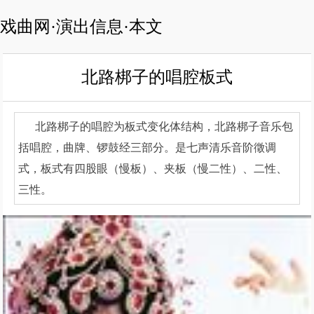
戏曲网·演出信息·本文
北路梆子的唱腔板式
北路梆子的唱腔为板式变化体结构，北路梆子音乐包
括唱腔，曲牌、锣鼓经三部分。是七声清乐音阶徵调
式，板式有四股眼（慢板）、夹板（慢二性）、二性、
三性。