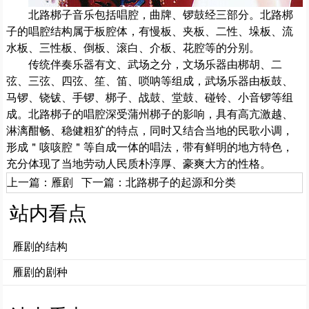
北路梆子音乐包括唱腔，曲牌、锣鼓经三部分。北路梆
子的唱腔结构属于板腔体，有慢板、夹板、二性、垛板、流
水板、三性板、倒板、滚白、介板、花腔等的分别。
传统伴奏乐器有文、武场之分，文场乐器由梆胡、二
弦、三弦、四弦、笙、笛、唢呐等组成，武场乐器由板鼓、
马锣、铙钹、手锣、梆子、战鼓、堂鼓、碰铃、小音锣等组
成。北路梆子的唱腔深受蒲州梆子的影响，具有高亢激越、
淋漓酣畅、稳健粗犷的特点，同时又结合当地的民歌小调，
形成＂咳咳腔＂等自成一体的唱法，带有鲜明的地方特色，
充分体现了当地劳动人民质朴淳厚、豪爽大方的性格。
上一篇：
雁剧
下一篇：
北路梆子的起源和分类
站内看点
雁剧的结构
雁剧的剧种