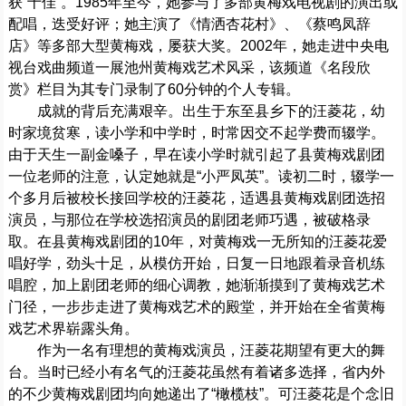
获“十佳”。1985年至今，她参与了多部黄梅戏电视剧的演出或
配唱，迭受好评；她主演了《情洒杏花村》、《蔡鸣凤辞
店》等多部大型黄梅戏，屡获大奖。2002年，她走进中央电
视台戏曲频道一展池州黄梅戏艺术风采，该频道《名段欣
赏》栏目为其专门录制了60分钟的个人专辑。
成就的背后充满艰辛。出生于东至县乡下的汪菱花，幼
时家境贫寒，读小学和中学时，时常因交不起学费而辍学。
由于天生一副金嗓子，早在读小学时就引起了县黄梅戏剧团
一位老师的注意，认定她就是“小严凤英”。读初二时，辍学一
个多月后被校长接回学校的汪菱花，适遇县黄梅戏剧团选招
演员，与那位在学校选招演员的剧团老师巧遇，被破格录
取。在县黄梅戏剧团的10年，对黄梅戏一无所知的汪菱花爱
唱好学，劲头十足，从模仿开始，日复一日地跟着录音机练
唱腔，加上剧团老师的细心调教，她渐渐摸到了黄梅戏艺术
门径，一步步走进了黄梅戏艺术的殿堂，并开始在全省黄梅
戏艺术界崭露头角。
作为一名有理想的黄梅戏演员，汪菱花期望有更大的舞
台。当时已经小有名气的汪菱花虽然有着诸多选择，省内外
的不少黄梅戏剧团均向她递出了“橄榄枝”。可汪菱花是个念旧