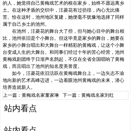
的人，她觉得自己黄梅戏艺术的根在家乡，始终不愿远离乡
土。在这种矛盾的交织中，汪菱花有过彷徨，内心无比痛
苦。恰在这时，池州地区复建，她便毫不犹豫地选择了同样
属于自己乡土的池州。
在池州，汪菱花的舞台大了些，但与她心目中的舞台相
比，池州依旧是个小舞台。但这毕竟是家乡的舞台，她要在
家乡的小舞台唱出和大舞台一样精彩的黄梅戏，让这个小舞
台变成人生的大舞台。和同事们经过十年的苦心经营，池州
黄梅戏剧团终于日渐声名鹊起，不仅在全省全国唱响了黄梅
戏，而且唱出了池州的知名度美誉度。
如今，汪菱花依旧活跃在黄梅戏舞台上，一边矢志不渝
地向新的艺术高峰迈进，一边着眼池州黄梅戏的未来，潜心
培养造就新人。
上一篇：
黄梅戏名家董家琳
下一篇：
黄梅戏名家刘红
站内看点
站内看点