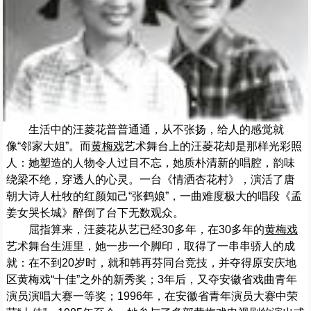
生活中的汪菱花普普通通，从不张扬，给人的感觉就
像“邻家大姐”。而
黄梅戏
艺术舞台上的汪菱花却是那样光彩照
人：她塑造的人物令人过目不忘，她质朴清新的唱腔，韵味
绕梁不绝，穿透人的心灵。一台《情洒杏花村》，演活了唐
朝大诗人杜牧的红颜知己“张鹤娘”，一曲难度极大的唱段《孟
姜女哭长城》醉倒了台下无数观众。
屈指算来，汪菱花从艺已经30多年，在30多年的
黄梅戏
艺术舞台生涯里，她一步一个脚印，取得了一串串骄人的成
就：在不到20岁时，就和韩再芬同台竞技，并夺得原安庆地
区黄梅戏“十佳”之外的新秀奖；3年后，又夺安徽省戏曲青年
演员演唱大赛一等奖；1996年，在安徽省青年演员大赛中荣