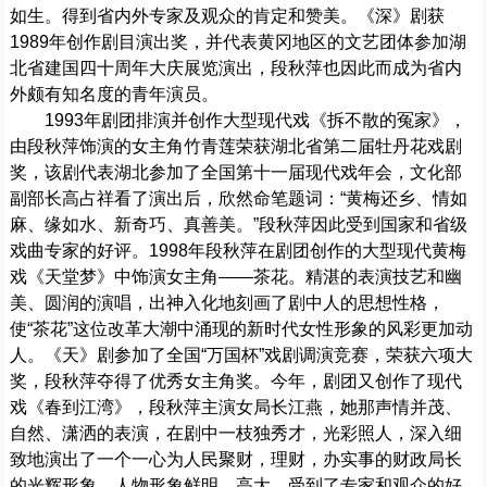
如生。得到省内外专家及观众的肯定和赞美。《深》剧获
1989年创作剧目演出奖，并代表黄冈地区的文艺团体参加湖
北省建国四十周年大庆展览演出，段秋萍也因此而成为省内
外颇有知名度的青年演员。
1993年剧团排演并创作大型现代戏《拆不散的冤家》，
由段秋萍饰演的女主角竹青莲荣获湖北省第二届牡丹花戏剧
奖，该剧代表湖北参加了全国第十一届现代戏年会，文化部
副部长高占祥看了演出后，欣然命笔题词：“黄梅还乡、情如
麻、缘如水、新奇巧、真善美。”段秋萍因此受到国家和省级
戏曲专家的好评。1998年段秋萍在剧团创作的大型现代黄梅
戏《天堂梦》中饰演女主角——茶花。精湛的表演技艺和幽
美、圆润的演唱，出神入化地刻画了剧中人的思想性格，
使“茶花”这位改革大潮中涌现的新时代女性形象的风彩更加动
人。《天》剧参加了全国“万国杯”戏剧调演竞赛，荣获六项大
奖，段秋萍夺得了优秀女主角奖。今年，剧团又创作了现代
戏《春到江湾》，段秋萍主演女局长江燕，她那声情并茂、
自然、潇洒的表演，在剧中一枝独秀才，光彩照人，深入细
致地演出了一个一心为人民聚财，理财，办实事的财政局长
的光辉形象，人物形象鲜明、高大，受到了专家和观众的好