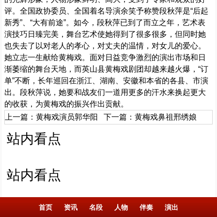
评。全国政协委员、全国着名导演余笑予称赞段秋萍是“后起
新秀”、“大有前途”。如今，段秋萍已到了而立之年，艺术表
演技巧日臻完美，舞台艺术使她得到了很多很多，但同时她
也失去了以对老人的孝心，对丈夫的温情，对女儿的爱心。
她立志一生献给黄梅戏。面对日益竞争激烈的演出市场和日
渐萎缩的舞台天地，而英山县黄梅戏剧团却越来越火爆，“订
单”不断，长年巡回在浙江、湖南、安徽和本省的各县、市演
出。段秋萍说，她要和战友们一道用更多的汗水来换起更大
的收获，为黄梅戏的振兴作出贡献。
上一篇：
黄梅戏演员郭华阳
下一篇：
黄梅戏鼻祖邢绣娘
站内看点
站内看点
首页
资讯
名段
人物
伴奏
演出