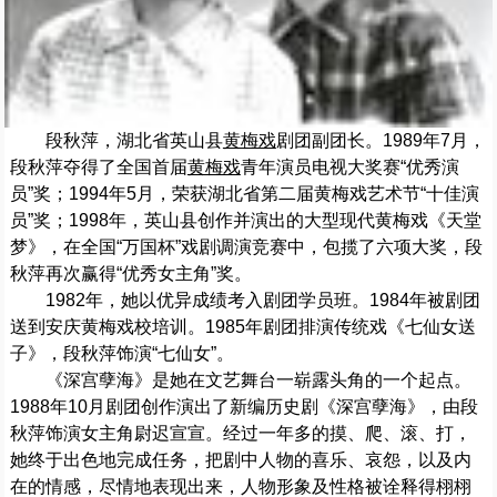
段秋萍，湖北省英山县
黄梅戏
剧团副团长。1989年7月，
段秋萍夺得了全国首届
黄梅戏
青年演员电视大奖赛“优秀演
员”奖；1994年5月，荣获湖北省第二届黄梅戏艺术节“十佳演
员”奖；1998年，英山县创作并演出的大型现代黄梅戏《天堂
梦》，在全国“万国杯”戏剧调演竞赛中，包揽了六项大奖，段
秋萍再次赢得“优秀女主角”奖。
1982年，她以优异成绩考入剧团学员班。1984年被剧团
送到安庆黄梅戏校培训。1985年剧团排演传统戏《七仙女送
子》，段秋萍饰演“七仙女”。
《深宫孽海》是她在文艺舞台一崭露头角的一个起点。
1988年10月剧团创作演出了新编历史剧《深宫孽海》，由段
秋萍饰演女主角尉迟宣宣。经过一年多的摸、爬、滚、打，
她终于出色地完成任务，把剧中人物的喜乐、哀怨，以及内
在的情感，尽情地表现出来，人物形象及性格被诠释得栩栩