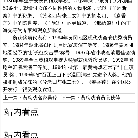
1980年毕业于安庆
黄梅戏
学校。20多年来，饰演了大小剧目
50多个，塑造过众多不同性格的人物形象，尤以《丫环断
案》中的孙鹏、《於老四与张二女》中的於老四、《秦香
莲》中的陈世美、《血冤》中的吴诚道、《邢绣娘》中的丁
海先等为专家和观众所称道。
所获奖项代表有：1984年黄冈地区现代戏会演优秀演员
奖、1984年湖北省创作剧目比赛表演二等奖、1986年黄冈团
地委授予的“新长征突击手”称号、1987年省小戏会演最佳会演
奖、1989年全国黄梅戏电视大奖赛获优秀演员奖、1992年省
剧种汇演表演三等奖、1994年省第二届黄梅戏艺术节“十佳演
员”奖，1996年省“百团上山下乡巡回演出”先进个人奖。他拍
摄和制成光碟的《於老四与张二女》、《秦香莲》在全国公
开发行，很受观众欢迎。
上一篇：
黄梅戏名家吴琼
下一篇：
黄梅戏演员段秋萍
站内看点
站内看点