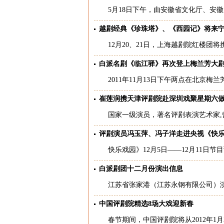
5月18日下午，由安徽省文化厅、安徽
越剧经典《珍珠塔》、《西园记》将来
12月20、21日，上海越剧院红楼团
白派名剧《临江驿》再次登上梅兰芳大
2011年11月13日下午两点在北京梅
崔莲润携天津评剧院赴深圳戏聚星期六
国家一级演员，著名评剧表演艺术家,曾
评剧演员冯玉萍、冯子洋走进央视《快
快乐戏园》12月5日——12月11日节
白派剧团十二月份演出信息
江苏省张家港（江苏永钢有限公司）演出时间
中国评剧院精选8场大戏迎新春
春节期间，中国评剧院将从2012年1月