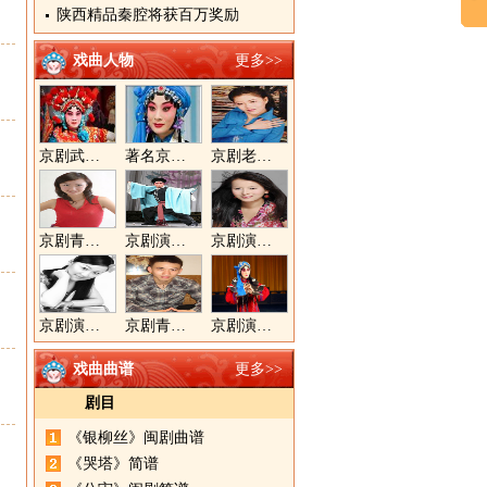
陕西精品秦腔将获百万奖励
戏曲人物
更多>>
京剧武旦演员李静文
著名京剧演员李海燕
京剧老生演员胡晓楠
京剧青衣演员周利
京剧演员郝帅
京剧演员王奕戈
京剧演员陈晓霞
京剧青年演员郝杰
京剧演员张美超
戏曲曲谱
更多>>
剧目
《银柳丝》闽剧曲谱
《哭塔》简谱