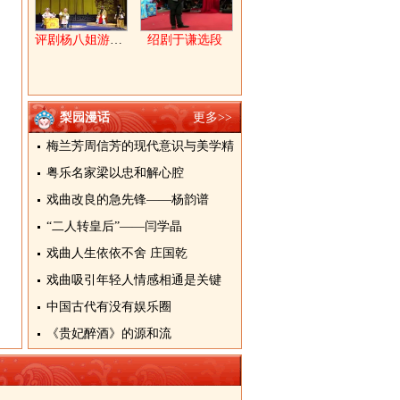
评剧杨八姐游春上
绍剧于谦选段
梨园漫话
更多>>
梅兰芳周信芳的现代意识与美学精
粤乐名家梁以忠和解心腔
戏曲改良的急先锋——杨韵谱
“二人转皇后”——闫学晶
戏曲人生依依不舍 庄国乾
戏曲吸引年轻人情感相通是关键
中国古代有没有娱乐圈
《贵妃醉酒》的源和流