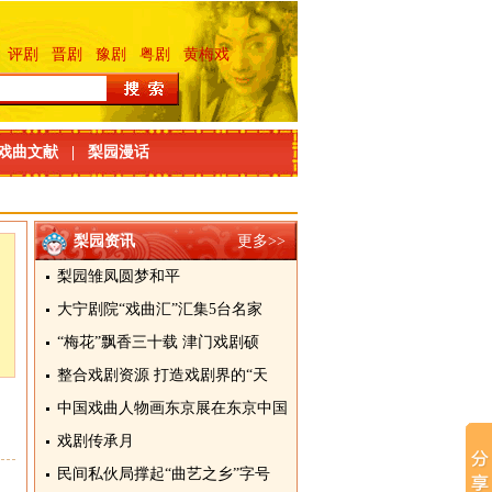
评剧
晋剧
豫剧
粤剧
黄梅戏
戏曲文献
|
梨园漫话
梨园资讯
更多>>
梨园雏凤圆梦和平
大宁剧院“戏曲汇”汇集5台名家
“梅花”飘香三十载 津门戏剧硕
整合戏剧资源 打造戏剧界的“天
中国戏曲人物画东京展在东京中国
戏剧传承月
民间私伙局撑起“曲艺之乡”字号