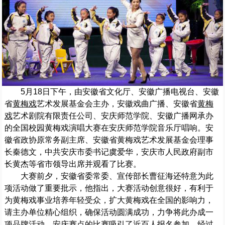
5月18日下午，由安徽省文化厅、安徽广播电视台、安徽
省
黄梅戏
艺术发展基金会主办，安徽戏曲广播、安徽省
黄梅
戏
艺术剧院有限责任公司、安庆师范学院、安徽广播网承办
的全国校园黄梅戏演唱大赛在安庆师范学院音乐厅唱响。安
徽省政协原常务副主席、安徽省黄梅戏艺术发展基金会理事
长秦德文，中共安庆市委书记虞爱华，安庆市人民政府副市
长黄杰等省市领导出席并观看了比赛。
大赛前夕，安徽省委常委、宣传部长曹征海还特意为此
项活动做了重要批示，他指出，大赛活动创意很好，有利于
为黄梅戏事业培养年轻受众，扩大黄梅戏在全国的影响力，
请主办单位精心组织，确保活动圆满成功，力争将此办成一
项品牌活动。安庆赛点的比赛吸引了近百人报名参加，经过